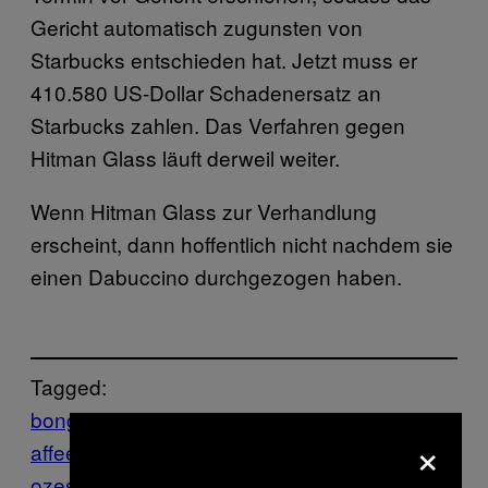
Gericht automatisch zugunsten von
Starbucks entschieden hat. Jetzt muss er
410.580 US-Dollar Schadenersatz an
Starbucks zahlen. Das Verfahren gegen
Hitman Glass läuft derweil weiter.
Wenn Hitman Glass zur Verhandlung
erscheint, dann hoffentlich nicht nachdem sie
einen Dabuccino durchgezogen haben.
Tagged:
bong
Denken
Drogen
Food
frappuccino
K
×
affee
Klage
kopie
Marihuana
Munchies
Pr
ozess
Starbucks
urheberrecht
Wasserpfeife