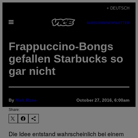
Skip
+ DEUTSCH
to
Open
content
SUBSCRIBE
NEWSLETTER
Menu
Frappuccino-Bongs
gefallen Starbucks so
gar nicht
By
Nick Rose
October 27, 2016, 6:00am
Share:
Die Idee entstand wahrscheinlich bei einem