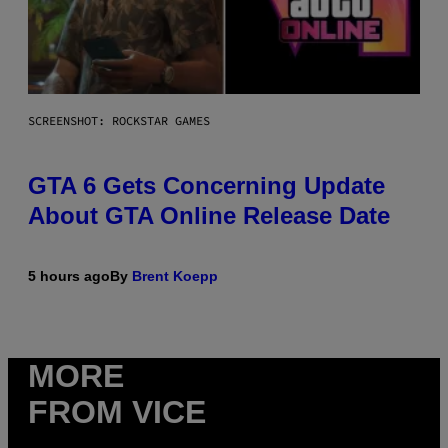
SCREENSHOT: ROCKSTAR GAMES
GTA 6 Gets Concerning Update
About GTA Online Release Date
5 hours ago
By
Brent Koepp
MORE
FROM VICE