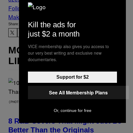
Follow Us On Discover
Make Us Preferred In Top Stories
Kill the ads for
Share:
just $2 a month
VICE membership also gives you access to
MORE
our very best writing and exclusive new
LIKE THIS
documentaries.
Support for $2
See All Membership Plans
(PHOTO BY EBET ROBERTS/REDFERNS)
Or, continue for free
8 R&B Covers That Might Just Be
Better Than the Originals