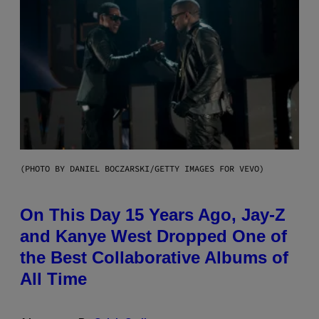
(PHOTO BY DANIEL BOCZARSKI/GETTY IMAGES FOR VEVO)
On This Day 15 Years Ago, Jay-Z
and Kanye West Dropped One of
the Best Collaborative Albums of
All Time