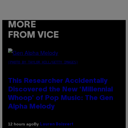
MORE
FROM VICE
(PHOTO BY TAYLOR HILL/GETTY IMAGES)
This Researcher Accidentally
Discovered the New ‘Millennial
Whoop’ of Pop Music: The Gen
Alpha Melody
By
12 hours ago
Lauren Boisvert