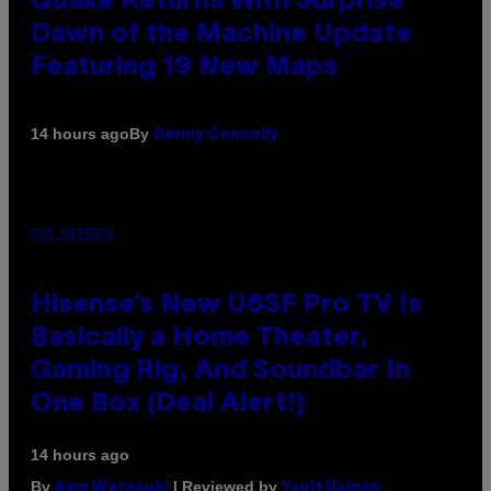
Quake Returns With Surprise
Dawn of the Machine Update
Featuring 19 New Maps
By
14 hours ago
Denny Connolly
VIA HISENSE
Hisense’s New U6SF Pro TV Is
Basically a Home Theater,
Gaming Rig, And Soundbar In
One Box (Deal Alert!)
14 hours ago
By
| Reviewed by
Sam Watanuki
Ysolt Usigan