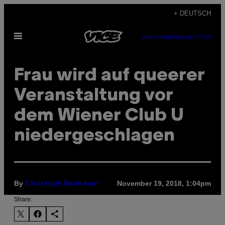
Skip
+ DEUTSCH
to
Open
content
SUBSCRIBE
NEWSLETTER
Menu
Frau wird auf queerer
Veranstaltung vor
dem Wiener Club U
niedergeschlagen
By
November 19, 2018, 1:04pm
Christoph Benkeser
Share: