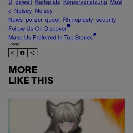
U
gewalt
Karlsplatz
Körperverletzung
Musi
c
Noisey
Noisey
News
polizei
queer
Rhinoplasty
security
Follow Us On Discover
Make Us Preferred In Top Stories
Share:
MORE
LIKE THIS