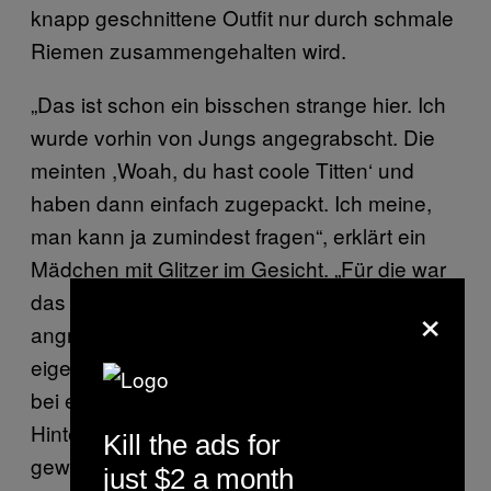
knapp geschnittene Outfit nur durch schmale
Riemen zusammengehalten wird.
„Das ist schon ein bisschen strange hier. Ich
wurde vorhin von Jungs angegrabscht. Die
meinten ,Woah, du hast coole Titten‘ und
haben dann einfach zugepackt. Ich meine,
man kann ja zumindest fragen“, erklärt ein
Mädchen mit Glitzer im Gesicht. „Für die war
das total normal, dass sie Frauen ungefragt
×
angreifen können.“ Ihr Freund, der nach
eigener Aussage so betrunken ist, dass er
bei einem spontanen Pornodreh im
Hintergrund saß und in die Kamera
Kill the ads for
gewunken hat, scheint unbeeindruckt: „Die
just $2 a month