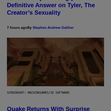
Definitive Answer on Tyler, The
Creator’s Sexuality
7 hours ago
By
Stephen Andrew Galiher
SCREENSHOT: MACHINEGAMES/ID SOFTWARE
Quake Returns With Surprise