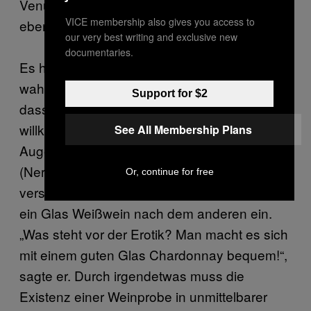
Venus ist eine Pornomesse—da sind dann
VICE membership also gives you access to
eben Männer, die Druck ablassen müssen.“
our very best writing and exclusive new
documentaries.
Es hat auf psychologischer Ebene
wahrscheinlich irgendetwas zu bedeuten,
Support for $2
dass ich mich am Weinstand am
willkommensten fühle. Mit vertraulichem
See All Membership Plans
Augenzwinkern und zitternden Händen
(Nervosität oder Alkoholsucht? Die Grenzen
Or, continue for free
verschwimmen.) schenkt uns ein Mittfünfziger
ein Glas Weißwein nach dem anderen ein.
„Was steht vor der Erotik? Man macht es sich
mit einem guten Glas Chardonnay bequem!“,
sagte er. Durch irgendetwas muss die
Existenz einer Weinprobe in unmittelbarer