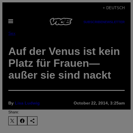
Skip
+ DEUTSCH
to
Open
content
SUBSCRIBE
NEWSLETTER
Menu
Sex
Auf der Venus ist kein
Platz für Frauen—
außer sie sind nackt
By
Lisa Ludwig
October 22, 2014, 3:25am
Share: