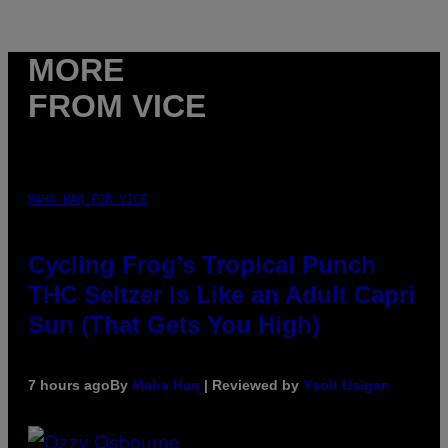
MORE
FROM VICE
MAHA HAQ FOR VICE
Cycling Frog’s Tropical Punch
THC Seltzer Is Like an Adult Capri
Sun (That Gets You High)
7 hours ago
By
Maha Haq
| Reviewed by
Ysolt Usigan