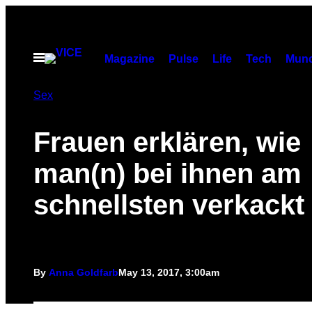
Skip
to
content
Open
Magazine
Pulse
Life
Tech
Munc
Menu
Sex
Frauen erklären, wie
man(n) bei ihnen am
schnellsten verkackt
By
Anna Goldfarb
May 13, 2017, 3:00am