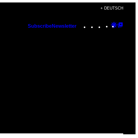
+ DEUTSCH
Instagram
TikTok
YouTube
Google
Googl
Subscribe
Newsletter
Discover
Top
Posts