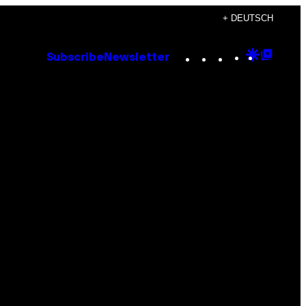
+ DEUTSCH
Instagram
TikTok
YouTube
Google
Goog
Subscribe
Newsletter
Discove
Top
Posts