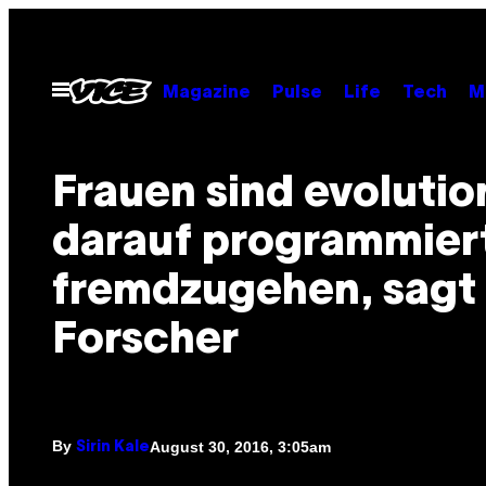
Skip
to
content
Open
Magazine
Pulse
Life
Tech
M
Menu
Frauen sind evolutio
darauf programmier
fremdzugehen, sagt 
Forscher
By
August 30, 2016, 3:05am
Sirin Kale