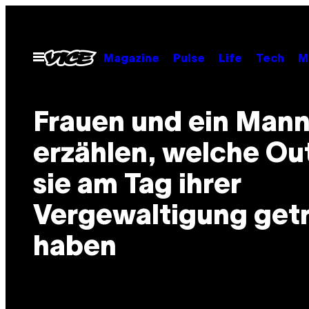
Skip
to
content
Open
Magazine
Pulse
Life
Tech
M
Menu
Frauen und ein Man
erzählen, welche Out
sie am Tag ihrer
Vergewaltigung get
haben