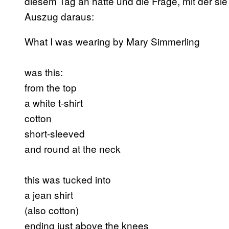
diesem Tag an hatte und die Frage, mit der sie s
Auszug daraus:
What I was wearing by Mary Simmerling
was this:
from the top
a white t-shirt
cotton
short-sleeved
and round at the neck
this was tucked into
a jean shirt
(also cotton)
ending just above the knees