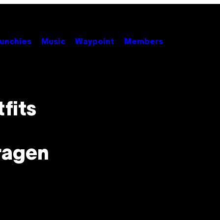
unchies
Music
Waypoint
Members
n
fits
ragen