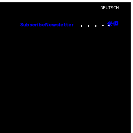
+ DEUTSCH
Instagram
TikTok
YouTube
Google
Goog
Subscribe
Newsletter
Discove
Top
Posts