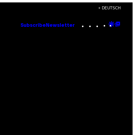
+ DEUTSCH
Instagram
TikTok
YouTube
Google
Goog
Subscribe
Newsletter
Discove
Top
Posts