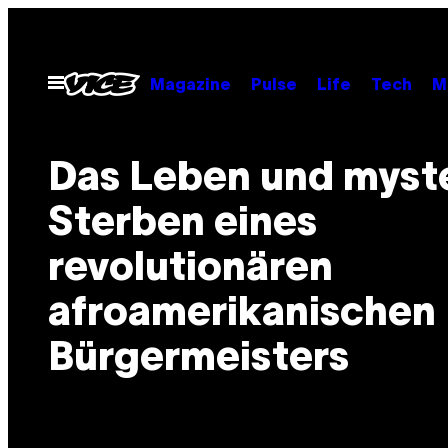
Skip
to
content
Open
Magazine
Pulse
Life
Tech
M
Menu
Das Leben und myst
Sterben eines
revolutionären
afroamerikanischen
Bürgermeisters