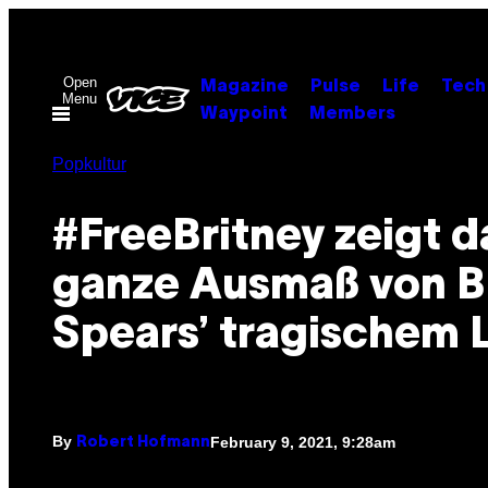
Skip
to
content
Open
Magazine
Pulse
Life
Tech
Menu
Waypoint
Members
Popkultur
#FreeBritney zeigt d
ganze Ausmaß von B
Spears’ tragischem 
By
February 9, 2021, 9:28am
Robert Hofmann