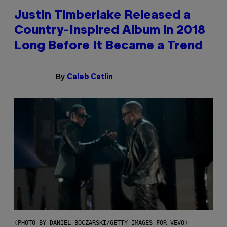
Justin Timberlake Released a
Country-Inspired Album in 2018
Long Before It Became a Trend
By
Caleb Catlin
(PHOTO BY DANIEL BOCZARSKI/GETTY IMAGES FOR VEVO)