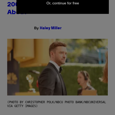
Or, continue for free
2000s You Definitely Forgot
About
By
Haley Miller
(PHOTO BY CHRISTOPHER POLK/NBCU PHOTO BANK/NBCUNIVERSAL
VIA GETTY IMAGES)