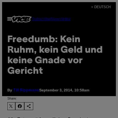
Skip
+ DEUTSCH
to
Open
Subscribe
Newsletter
content
Menu
Freedumb: Kein
Ruhm, kein Geld und
keine Gnade vor
Gericht
By
September 3, 2014, 10:58am
Till Rippmann
Share: