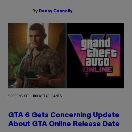
By
Denny Connolly
SCREENSHOT: ROCKSTAR GAMES
GTA 6 Gets Concerning Update
About GTA Online Release Date