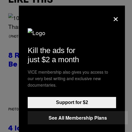
LIKE THIS
×
(PHOTO BY EBET ROBERTS/REDFERNS)
Kill the ads for
8 R&B Covers That Might Just
just $2 a month
Be Better Than the Originals
VICE membership also gives you access to
our very best writing and exclusive new
By
Caleb Catlin
documentaries.
Support for $2
PHOTO: PETER KRAMER / GETTY IMAGES
See All Membership Plans
4 Iconic MTV Shows From the