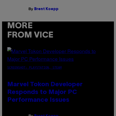
By
Brent Koepp
MORE
FROM VICE
SCREENSHOT: PLAYSTATION, STEAM
Marvel Tokon Developer
Responds to Major PC
Performance Issues
By