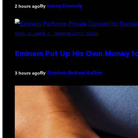
By
2 hours ago
Denny Connolly
PHOTO BY AARON J. THORNTON/GETTY IMAGES
Eminem Put Up His Own Money to
By
3 hours ago
Stephen Andrew Galiher