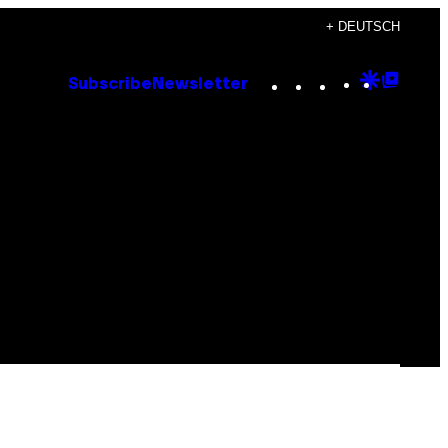
+ DEUTSCH
Instagram
TikTok
YouTube
Google
Goog
Subscribe
Newsletter
Discove
Top
Posts