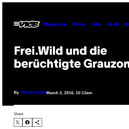
Skip
to
content
Open
Magazine
Pulse
Life
Tech
M
Menu
Frei.Wild und die
berüchtigte Grauzo
By
March 2, 2016, 10:13am
Viktor Sohm
Share: