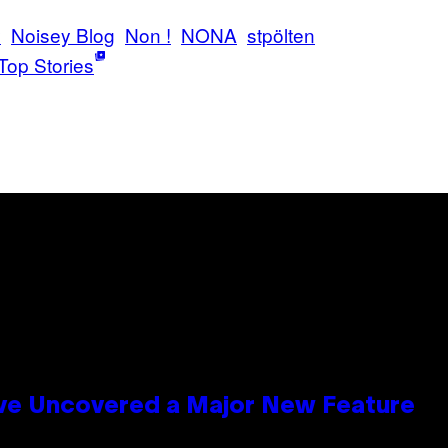
y
Noisey Blog
Non !
NONA
stpölten
Top Stories
ave Uncovered a Major New Feature