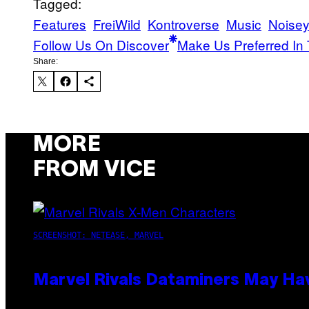
Tagged:
Features
FreiWild
Kontroverse
Music
Noise
Follow Us On Discover
Make Us Preferred In 
Share:
MORE
FROM VICE
SCREENSHOT: NETEASE, MARVEL
Marvel Rivals Dataminers May H