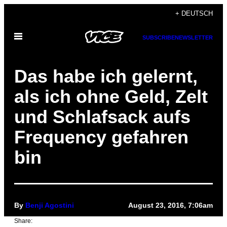
Skip
+ DEUTSCH
to
Open
content
SUBSCRIBE
NEWSLETTER
Menu
Das habe ich gelernt,
als ich ohne Geld, Zelt
und Schlafsack aufs
Frequency gefahren
bin
By
Benji Agostini
August 23, 2016, 7:06am
Share: