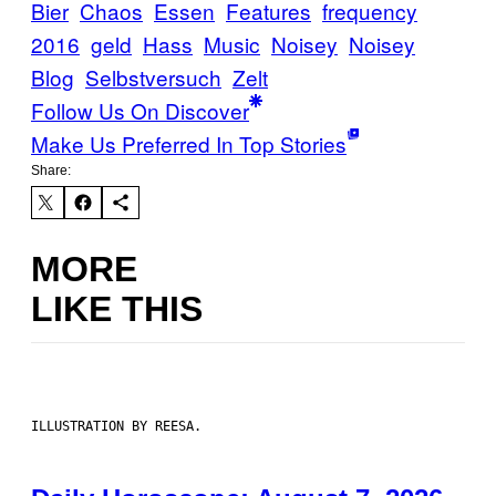
Bier
Chaos
Essen
Features
frequency
2016
geld
Hass
Music
Noisey
Noisey
Blog
Selbstversuch
Zelt
Follow Us On Discover
Make Us Preferred In Top Stories
Share:
MORE
LIKE THIS
ILLUSTRATION BY REESA.