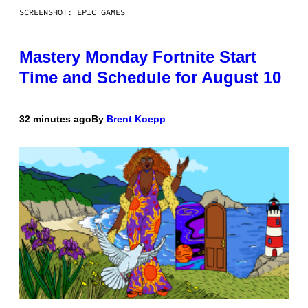
SCREENSHOT: EPIC GAMES
Mastery Monday Fortnite Start
Time and Schedule for August 10
32 minutes ago
By
Brent Koepp