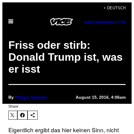
Skip
+ DEUTSCH
to
Open
content
SUBSCRIBE
NEWSLETTER
Menu
Friss oder stirb:
Donald Trump ist, was
er isst
By
Philipp Sommer
August 15, 2016, 4:06am
Share:
Eigentlich ergibt das hier keinen Sinn, nicht