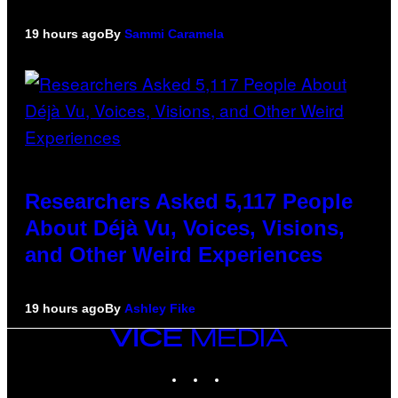
19 hours ago
By
Sammi Caramela
Researchers Asked 5,117 People
About Déjà Vu, Voices, Visions,
and Other Weird Experiences
19 hours ago
By
Ashley Fike
VICE
MEDIA
INSTAGRAM
TIKTOK
YOUTUBE