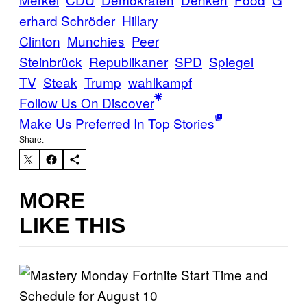
erhard Schröder
Hillary
Clinton
Munchies
Peer
Steinbrück
Republikaner
SPD
Spiegel
TV
Steak
Trump
wahlkampf
Follow Us On Discover
Make Us Preferred In Top Stories
Share:
MORE
LIKE THIS