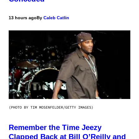
13 hours ago
By
Caleb Catlin
(PHOTO BY TIM MOSENFELDER/GETTY IMAGES)
Remember the Time Jeezy
Clapped Back at Bill O’Reilly and