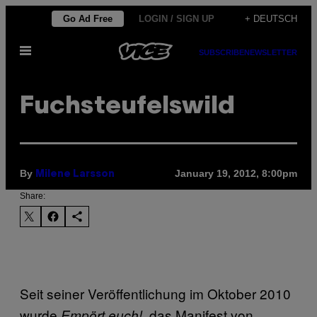
Skip
Go Ad Free
LOGIN / SIGN UP
+ DEUTSCH
to
Open
content
SUBSCRIBE
NEWSLETTER
Menu
Fuchsteufelswild
By
January 19, 2012, 8:00pm
Milene Larsson
Share:
Seit seiner Veröffentlichung im Oktober 2010
wurde
, das Manifest von
Empört euch!