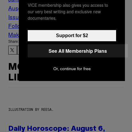
VICE membership also gives you access to
Ausgabe 12
Stuff
The Tp For Your Bunghole
our very best writing and exclusive new
Issue
Vice Blog
VICE Magazine
documentaries.
Follow Us On Discover
Make Us Preferred In Top Stories
Support for $2
Share:
See All Membership Plans
MORE
Or, continue for free
LIKE THIS
ILLUSTRATION BY REESA.
Daily Horoscope: August 6,