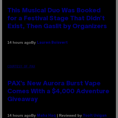
This Musical Duo Was Booked
for a Festival Stage That Didn’t
Exist, Then Gaslit by Organizers
By
14 hours ago
Lauren Boisvert
COURTESY OF PAX
PAX’s New Aurora Burst Vape
Comes With a $4,000 Adventure
Giveaway
By
| Reviewed by
14 hours ago
Maha Haq
Ysolt Usigan