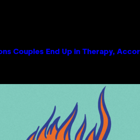
s Couples End Up in Therapy, Accord