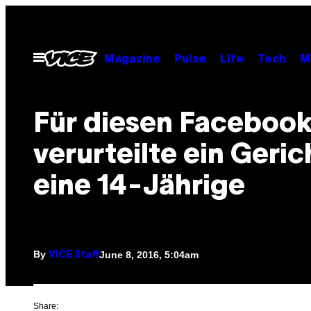
Skip
to
content
Open
Magazine
Pulse
Life
Tech
M
Menu
​Für diesen Faceboo
verurteilte ein Geric
eine 14-Jährige
By
June 8, 2016, 5:04am
VICE Staff
Share: