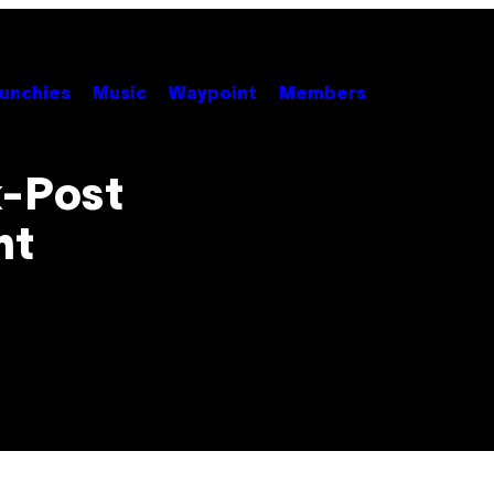
unchies
Music
Waypoint
Members
k-Post
ht