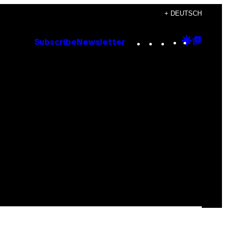
+ DEUTSCH
Instagram
TikTok
YouTube
Google
Goog
Subscribe
Newsletter
Discove
Top
Posts