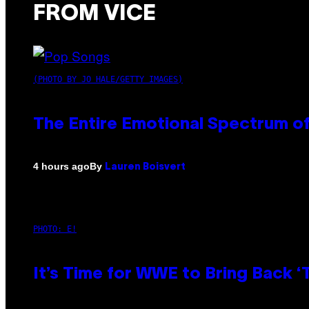
FROM VICE
(PHOTO BY JO HALE/GETTY IMAGES)
The Entire Emotional Spectrum of
By
4 hours ago
Lauren Boisvert
PHOTO: E!
It’s Time for WWE to Bring Back ‘T