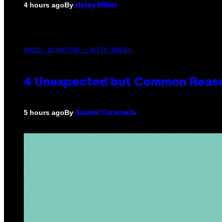
By
4 hours ago
Haley Miller
PHOTO: GCSHUTTER / GETTY IMAGES
4 Unexpected but Common Reason
By
5 hours ago
Sammi Caramela