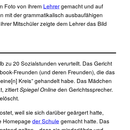
in Foto von ihrem
Lehrer
gemacht und auf
mit der grammatikalisch ausbaufähigen
ihrer Mitschüler zeigte dem Lehrer das Bild
 zu 20 Sozialstunden verurteilt. Das Gericht
cebook-Freunden (und deren Freunden), die das
kleine[n] Kreis” gehandelt habe. Das Mädchen
, zitiert
den Gerichtssprecher.
Spiegel Online
elöscht.
tet, weil sie sich darüber geärgert hatte,
die Homepage
der Schule
gemacht hatte. Das
 Umstand gelten—dass sie minderjährig und