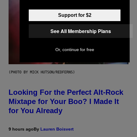
Support for $2
See All Membership Plans
Or, continue for free
(PHOTO BY MICK HUTSON/REDFERNS)
Looking For the Perfect Alt-Rock
Mixtape for Your Boo? I Made It
for You Already
9 hours ago
By
Lauren Boisvert