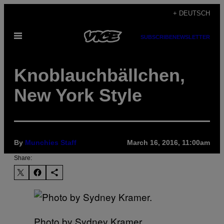
Skip
+ DEUTSCH
to
Open
content
SUBSCRIBE
NEWSLETTER
Menu
Knoblauchbällchen,
New York Style
By
Munchies Staff
March 16, 2016, 11:00am
Share:
Photo by Sydney Kramer.