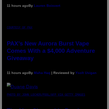
11 hours ago
By
Lauren Boisvert
COURTESY OF PAX
PAX’s New Aurora Burst Vape
Comes With a $4,000 Adventure
Giveaway
11 hours ago
By
Maha Haq
| Reviewed by
Ysolt Usigan
PHOTO BY JOHN LOCHER/POOL/AFP VIA GETTY IMAGES