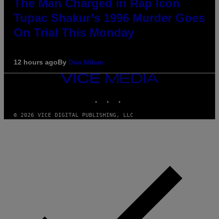
The Man Charged in Rap Icon
Tupac Shakur’s 1996 Murder Goes
On Trial This Monday
12 hours ago
By
Dan Milam
VICE
MEDIA
INSTAGRAM
TIKTOK
YOUTUBE
© 2026 VICE DIGITAL PUBLISHING, LLC