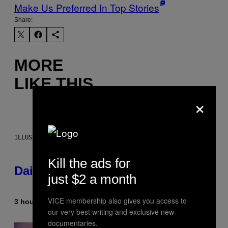
Make Us Preferred In Top Stories
Share:
MORE
LIKE THIS
×
ILLUSTRATION BY REESA.
Kill the ads for
Daily Horoscope: August 6, 2026
just $2 a month
VICE membership also gives you access to
3 hours ago
By
Ashley Fike
our very best writing and exclusive new
documentaries.