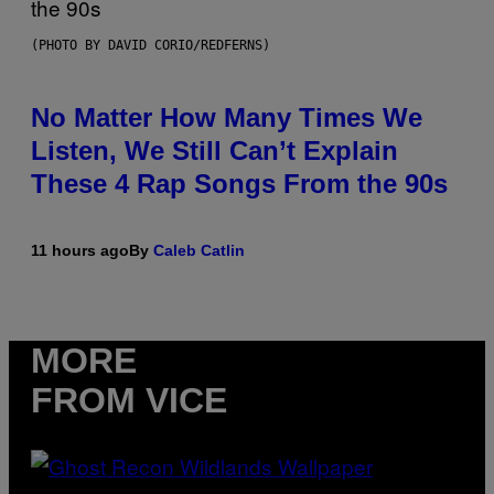
(PHOTO BY DAVID CORIO/REDFERNS)
No Matter How Many Times We
Listen, We Still Can’t Explain
These 4 Rap Songs From the 90s
11 hours ago
By
Caleb Catlin
MORE
FROM VICE