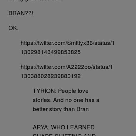
BRAN??!
OK.
https://twitter.com/Smittyx36/status/1
130298143499853825
https://twitter.com/A2222oo/status/1
130388028239880192
TYRION: People love
stories. And no one has a
better story than Bran
ARYA, WHO LEARNED
SHAPE-SHIFTING AND