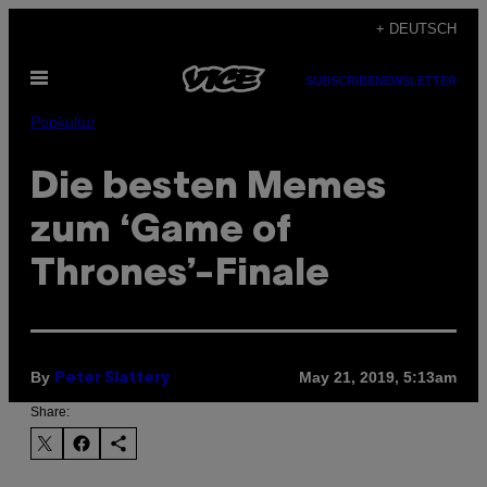
Skip
+ DEUTSCH
to
Open
content
SUBSCRIBE
NEWSLETTER
Menu
Popkultur
Die besten Memes
zum ‘Game of
Thrones’-Finale
By
May 21, 2019, 5:13am
Peter Slattery
Share: