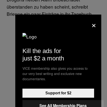
überstanden zu haben scheint, schreibt
Brienne ein paar Einträge in ihr Tagebuch.
×
Jamie Lannister is the
nastiest skank bitch I have
ever met. Do not trust him,
he is a fugly slut.
Kill the ads for
#GameofThrones
#GOT
just $2 a month
pic.twitter.com/N4I3XvBeB
y
VICE membership also gives you access to
our very best writing and exclusive new
documentaries.
— Dana Nugent
(@DMNug)
May 20, 2019
Support for $2
https://twitter.com/stavvybaby/status
See All Membership Plans
/1130296587069136896?s=12