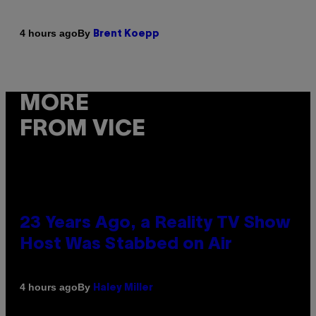
By
4 hours ago
Brent Koepp
MORE
FROM VICE
23 Years Ago, a Reality TV Show
Host Was Stabbed on Air
By
4 hours ago
Haley Miller