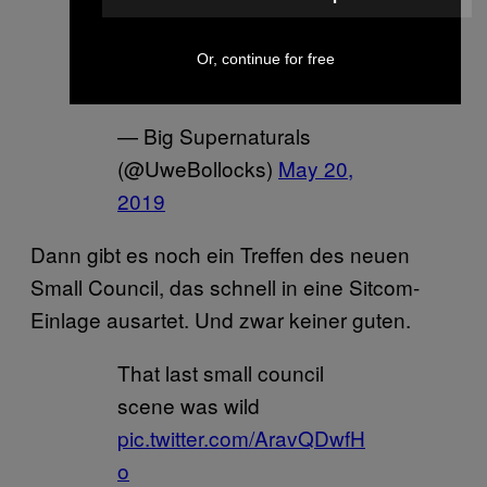
pic.twitter.com/lYR4JkmiR
Or, continue for free
X
— Big Supernaturals
(@UweBollocks)
May 20,
2019
Dann gibt es noch ein Treffen des neuen
Small Council, das schnell in eine Sitcom-
Einlage ausartet. Und zwar keiner guten.
That last small council
scene was wild
pic.twitter.com/AravQDwfH
o