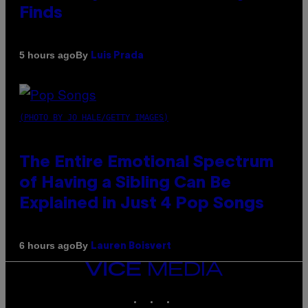
Finds
By
5 hours ago
Luis Prada
(PHOTO BY JO HALE/GETTY IMAGES)
The Entire Emotional Spectrum
of Having a Sibling Can Be
Explained in Just 4 Pop Songs
By
6 hours ago
Lauren Boisvert
VICE
MEDIA
INSTAGRAM
TIKTOK
YOUTUBE