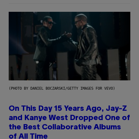
(PHOTO BY DANIEL BOCZARSKI/GETTY IMAGES FOR VEVO)
On This Day 15 Years Ago, Jay-Z
and Kanye West Dropped One of
the Best Collaborative Albums
of All Time