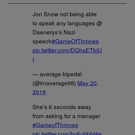
Jon Snow not being able
to speak any languages @
Daenerys's Nazi
speech
#GameOfThrones
pic.twitter.com/DQhsETbjU
I
— average bipedal
(@imaverage98)
May 20,
2019
She’s 6 seconds away
from asking for a manager
#GameofThrones
pic.twitter.com/hv6ubbhHw