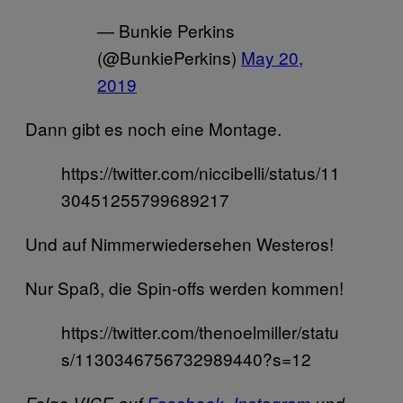
— Bunkie Perkins
(@BunkiePerkins)
May 20,
2019
Dann gibt es noch eine Montage.
https://twitter.com/niccibelli/status/11
30451255799689217
Und auf Nimmerwiedersehen Westeros!
Nur Spaß, die Spin-offs werden kommen!
https://twitter.com/thenoelmiller/statu
s/1130346756732989440?s=12
Folge VICE auf
Facebook
,
Instagram
und