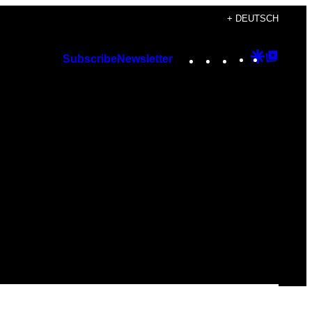
+ DEUTSCH
Instagram
TikTok
YouTube
Google
Googl
Subscribe
Newsletter
Discover
Top
Posts