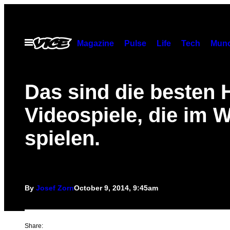
Skip
to
content
Open
Magazine
Pulse
Life
Tech
Munc
Menu
Das sind die besten 
Videospiele, die im W
spielen.
By
Josef Zorn
October 9, 2014, 9:45am
Share: