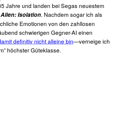
35 Jahre und landen bei Segas neuestem
s
. Nachdem sogar ich als
Alien: Isolation
schliche Emotionen von den zahllosen
äubend schwierigen Gegner-AI einen
amit definitiv nicht alleine bin
—verneige ich
m” höchster Güteklasse.