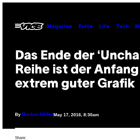
Skip
to
content
Open
Magazine
Pulse
Life
Tech
M
Menu
​Das Ende der ‘Uncha
Reihe ist der Anfang
extrem guter Grafik
By
May 17, 2016, 8:30am
Markus Höller
Share: