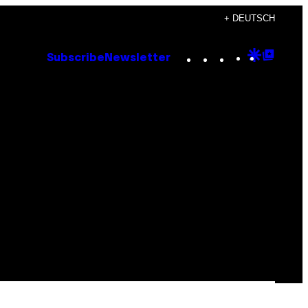
+ DEUTSCH
Instagram
TikTok
YouTube
Google
Goog
Subscribe
Newsletter
Discove
Top
Posts