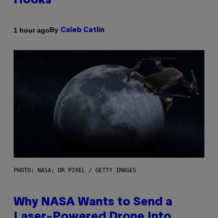
Hooks
By
1 hour ago
Caleb Catlin
PHOTO: NASA; DR PIXEL / GETTY IMAGES
Why NASA Wants to Send a
Laser-Powered Drone Into