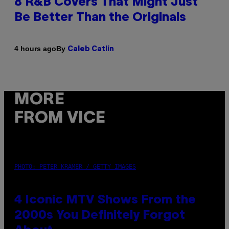
8 R&B Covers That Might Just
Be Better Than the Originals
By
4 hours ago
Caleb Catlin
MORE
FROM VICE
PHOTO: PETER KRAMER / GETTY IMAGES
4 Iconic MTV Shows From the
2000s You Definitely Forgot