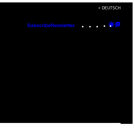
+ DEUTSCH
Instagram
TikTok
YouTube
Google
Googl
Subscribe
Newsletter
Discover
Top
Posts