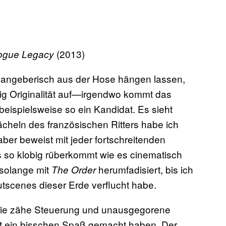
(2013)
ogue Legacy
ik angeberisch aus der Hose hängen lassen,
enig Originalität auf—irgendwo kommt das
beispielsweise so ein Kandidat. Es sieht
heln des französischen Ritters habe ich
r beweist mit jeder fortschreitenden
 so klobig rüberkommt wie es cinematisch
 solange mit
herumfadisiert, bis ich
The Order
tscenes dieser Erde verflucht habe.
s die zähe Steuerung und unausgegorene
t ein bisschen Spaß gemacht haben. Der