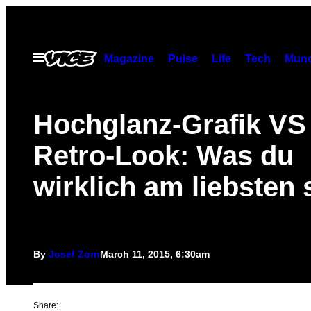
Skip
to
content
Open
Magazine
Pulse
Life
Tech
Munc
Menu
Hochglanz-Grafik VS
Retro-Look: Was du
wirklich am liebsten 
By
Josef Zorn
March 11, 2015, 6:30am
Share: