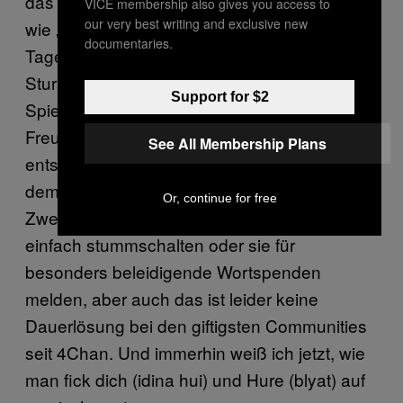
das selbe für Lateinamerikaner, und Begriffe
VICE membership also gives you access to
our very best writing and exclusive new
wie „Beaner” oder „Wetback” sind hier an der
documentaries.
Tagesordnung. Moba-Spieler gehören zu den
Stursten und lassen sich nichts von anderen
Support for $2
Spielern erzählen. Auch unter Real-Life-
Freunden sind schon hitzige Wortgefechte
See All Membership Plans
entstanden die in Freundschaftspausen oder
dem trotzigen Alleine-Spielen enden. Im
Or, continue for free
Zweifelsfall kann man einzelne Spieler auch
einfach stummschalten oder sie für
besonders beleidigende Wortspenden
melden, aber auch das ist leider keine
Dauerlösung bei den giftigsten Communities
seit 4Chan. Und immerhin weiß ich jetzt, wie
man fick dich (idina hui) und Hure (blyat) auf