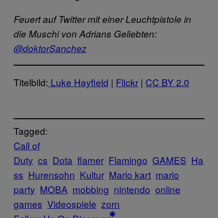
Feuert auf Twitter mit einer Leuchtpistole in
die Muschi von Adrians Geliebten:
@doktorSanchez
Titelbild:
Luke Hayfield
|
Flickr
|
CC BY 2.0
Tagged:
Call of
Duty
cs
Dota
flamer
Flamingo
GAMES
Ha
ss
Hurensohn
Kultur
Mario kart
mario
party
MOBA
mobbing
nintendo
online
games
Videospiele
zorn