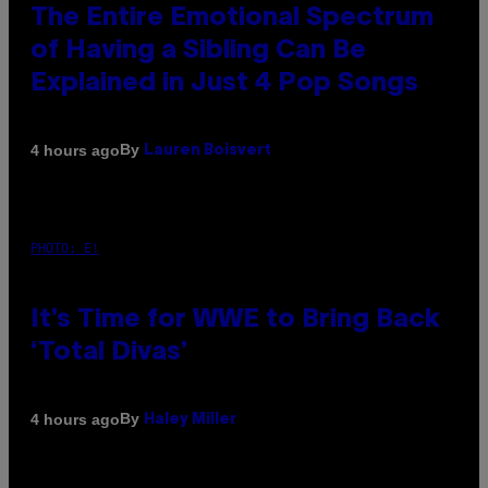
The Entire Emotional Spectrum
of Having a Sibling Can Be
Explained in Just 4 Pop Songs
By
4 hours ago
Lauren Boisvert
PHOTO: E!
It’s Time for WWE to Bring Back
‘Total Divas’
By
4 hours ago
Haley Miller