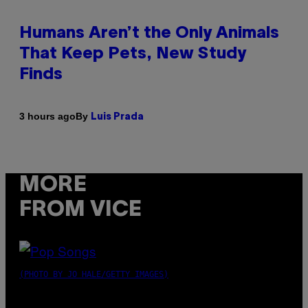
Humans Aren’t the Only Animals
That Keep Pets, New Study
Finds
By
3 hours ago
Luis Prada
MORE
FROM VICE
(PHOTO BY JO HALE/GETTY IMAGES)