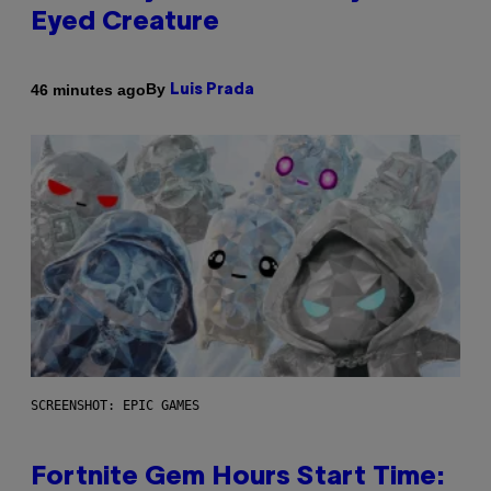
Eyed Creature
By
46 minutes ago
Luis Prada
SCREENSHOT: EPIC GAMES
Fortnite Gem Hours Start Time: