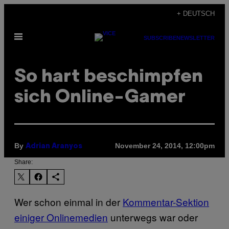
Skip
+ DEUTSCH
to
Open
content
SUBSCRIBE
NEWSLETTER
Menu
So hart beschimpfen
sich Online-Gamer
By
November 24, 2014, 12:00pm
Adrian Aranyos
Share:
Wer schon einmal in der
Kommentar-Sektion
einiger Onlinemedien
unterwegs war oder