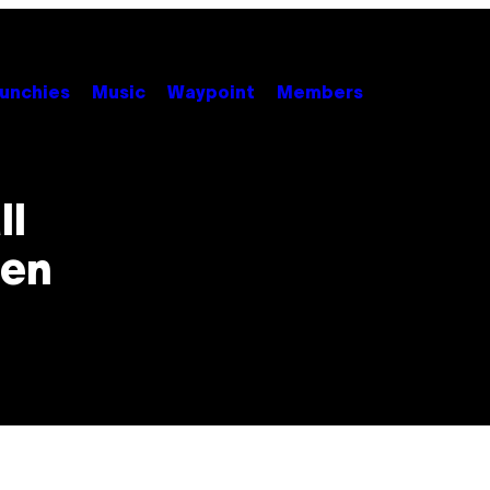
unchies
Music
Waypoint
Members
ll
ten