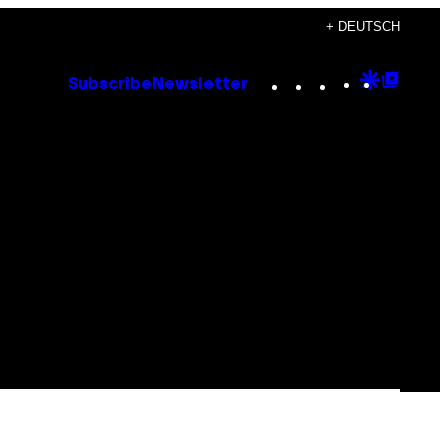
+ DEUTSCH
Instagram
TikTok
YouTube
Google
Goog
Subscribe
Newsletter
Discove
Top
Posts