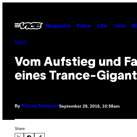
Skip
to
content
Open
Magazine
Pulse
Life
Tech
M
Menu
Music
Vom Aufstieg und Fa
eines Trance-Gigan
By
September 28, 2016, 10:58am
Stacey Sampson
Share: