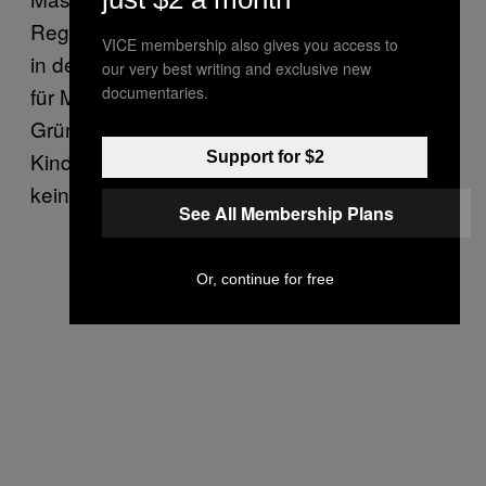
Regeln zu schaffen, schreibt Heinrich Wefing
VICE membership also gives you access to
in der
. Es werde auch nicht geklärt, was
Zeit
our very best writing and exclusive new
für Menschen gilt, die aus medizinischen
documentaries.
Gründen keinen Impfstoff vertragen, oder für
Kinder und Jugendliche, für die es noch
Support for $2
keine Impfstoffe gibt.
See All Membership Plans
Or, continue for free