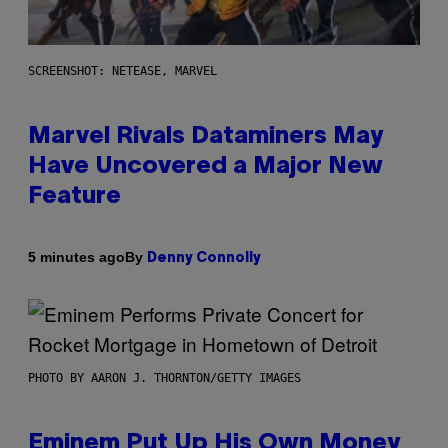
SCREENSHOT: NETEASE, MARVEL
Marvel Rivals Dataminers May
Have Uncovered a Major New
Feature
By
5 minutes ago
Denny Connolly
PHOTO BY AARON J. THORNTON/GETTY IMAGES
Eminem Put Up His Own Money