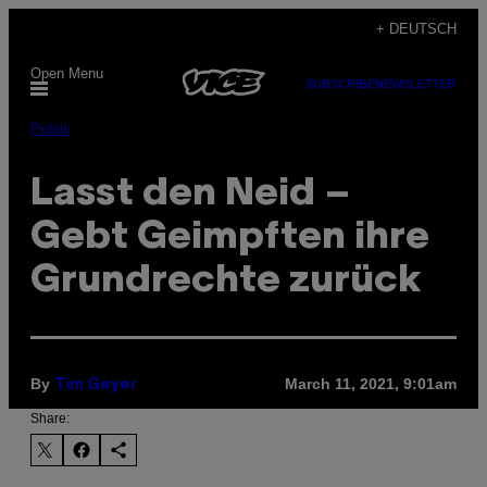
Skip
+ DEUTSCH
to
Open Menu
content
SUBSCRIBE
NEWSLETTER
Politik
Lasst den Neid –
Gebt Geimpften ihre
Grundrechte zurück
By
March 11, 2021, 9:01am
Tim Geyer
Share: