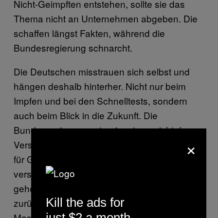
Nicht-Geimpften entstehen, sollte sie das
Thema nicht an Unternehmen abgeben. Die
schaffen längst Fakten, während die
Bundesregierung schnarcht.
Die Deutschen misstrauen sich selbst und
hängen deshalb hinterher. Nicht nur beim
Impfen und bei den Schnelltests, sondern
auch beim Blick in die Zukunft. Die
Bundesregierung unternimmt gar nicht den
×
Versuch, die Frage nach den Grundrechten
für Geimpfte zu beantworten – und
verschleppt damit auch andere Themen. Es
gehe nicht nur darum, Geimpften Rechte
Kill the ads for
zurückzugeben und dann – zum Beispiel fürs
just $2 a month
Masketragen in der Öffentlichkeit – neue