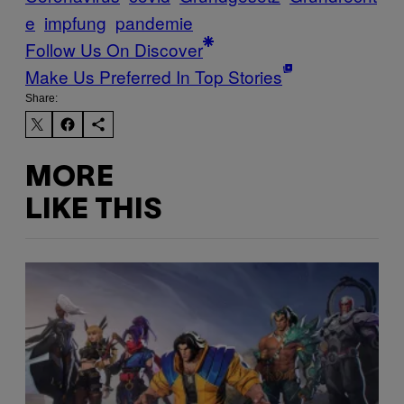
e
impfung
pandemie
Follow Us On Discover
Make Us Preferred In Top Stories
Share:
MORE
LIKE THIS