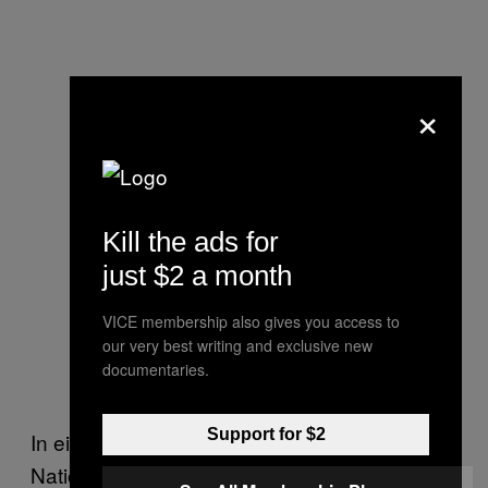
×
Kill the ads for
just $2 a month
VICE membership also gives you access to
our very best writing and exclusive new
documentaries.
Support for $2
In einer Pause stimmten die Wahlhelfer die
Nationalhymne an, was von den anderen