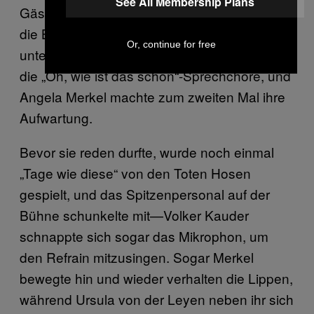
See All Membership Plans
Gästen eher toleriert als gefeiert wurde, bis
die Band dann die zweite Strophe einfach
Or, continue for free
unterbrach. Und schließlich begannen wieder
die „Oh, wie ist das schön“-Sprechchöre, und
Angela Merkel machte zum zweiten Mal ihre
Aufwartung.
Bevor sie reden durfte, wurde noch einmal
„Tage wie diese“ von den Toten Hosen
gespielt, und das Spitzenpersonal auf der
Bühne schunkelte mit—Volker Kauder
schnappte sich sogar das Mikrophon, um
den Refrain mitzusingen. Sogar Merkel
bewegte hin und wieder verhalten die Lippen,
während Ursula von der Leyen neben ihr sich