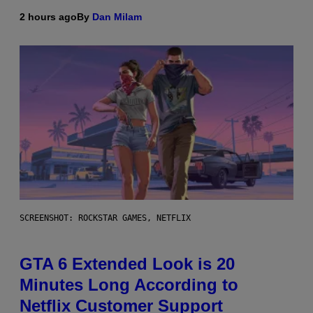
2 hours ago
By
Dan Milam
SCREENSHOT: ROCKSTAR GAMES, NETFLIX
GTA 6 Extended Look is 20
Minutes Long According to
Netflix Customer Support