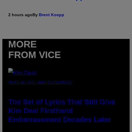
2 hours ago
By
Brent Koepp
MORE
FROM VICE
PHOTO BY JEFF KRAVITZ/FILMMAGIC
The Set of Lyrics That Still Give
Kim Deal Firsthand
Embarrassment Decades Later