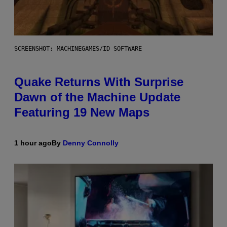
SCREENSHOT: MACHINEGAMES/ID SOFTWARE
Quake Returns With Surprise
Dawn of the Machine Update
Featuring 19 New Maps
1 hour ago
By
Denny Connolly