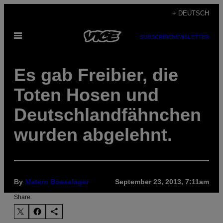
Skip
+ DEUTSCH
to
Open
content
SUBSCRIBE
NEWSLETTER
Menu
Es gab Freibier, die
Toten Hosen und
Deutschlandfähnchen
wurden abgelehnt.
By
Matern Boeselager
September 23, 2013, 7:11am
Share: