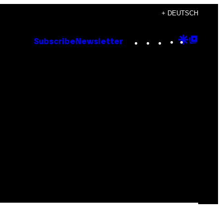
+ DEUTSCH
Instagram
TikTok
YouTube
Google
Goog
Subscribe
Newsletter
Discove
Top
Posts