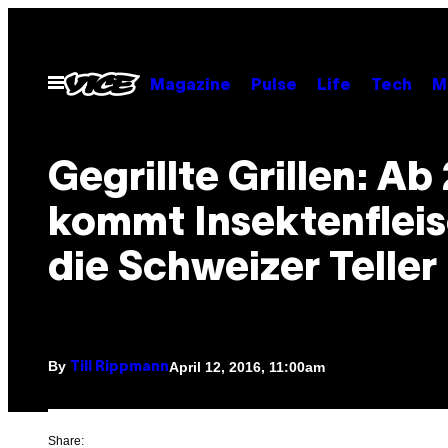
Skip
to
content
Open
Magazine
Pulse
Life
Tech
M
Menu
Gegrillte Grillen: Ab
kommt Insektenfleis
die Schweizer Teller
By
April 12, 2016, 11:00am
Till Rippmann
Share: