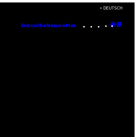
+ DEUTSCH
Instagram
TikTok
YouTube
Google
Goog
Subscribe
Newsletter
Discove
Top
Posts