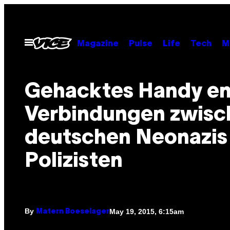
Skip
to
content
Open
Magazine
Pulse
Life
Tech
M
Menu
Gehacktes Handy en
Verbindungen zwisc
deutschen Neonazis
Polizisten
By
May 19, 2015, 6:15am
Matern Boeselager