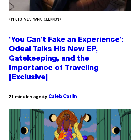
(PHOTO VIA MARK CLENNON)
‘You Can’t Fake an Experience’:
Odeal Talks His New EP,
Gatekeeping, and the
Importance of Traveling
[Exclusive]
By
21 minutes ago
Caleb Catlin