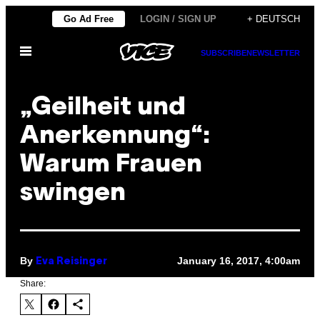
Skip
Go Ad Free
LOGIN / SIGN UP
+ DEUTSCH
to
Open
content
SUBSCRIBE
NEWSLETTER
Menu
„Geilheit und
Anerkennung“:
Warum Frauen
swingen
By
January 16, 2017, 4:00am
Eva Reisinger
Share: