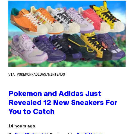
VIA POKEMON/ADIDAS/NINTENDO
Pokemon and Adidas Just
Revealed 12 New Sneakers For
You to Catch
14 hours ago