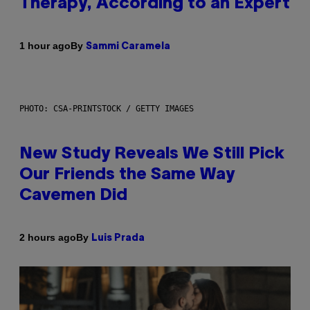
Therapy, According to an Expert
By
1 hour ago
Sammi Caramela
PHOTO: CSA-PRINTSTOCK / GETTY IMAGES
New Study Reveals We Still Pick
Our Friends the Same Way
Cavemen Did
By
2 hours ago
Luis Prada