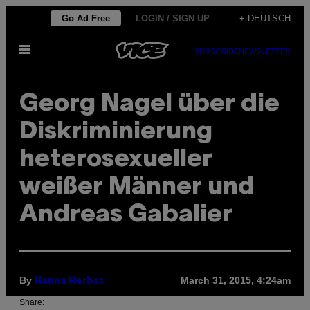
Skip
Go Ad Free
LOGIN / SIGN UP
+ DEUTSCH
to
Open
content
SUBSCRIBE
NEWSLETTER
Menu
Georg Nagel über die
Diskriminierung
heterosexueller
weißer Männer und
Andreas Gabalier
By
March 31, 2015, 4:24am
Hanna Herbst
Share: