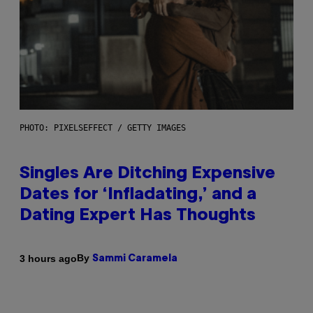
PHOTO: PIXELSEFFECT / GETTY IMAGES
Singles Are Ditching Expensive
Dates for ‘Infladating,’ and a
Dating Expert Has Thoughts
By
3 hours ago
Sammi Caramela