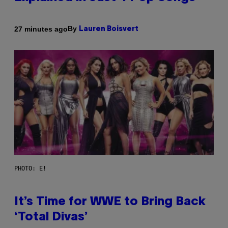
By
27 minutes ago
Lauren Boisvert
PHOTO: E!
It’s Time for WWE to Bring Back
‘Total Divas’