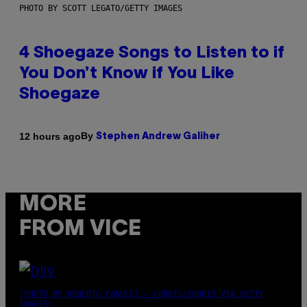
PHOTO BY SCOTT LEGATO/GETTY IMAGES
4 Shoegaze Songs to Listen to if
You Don’t Know if You Like
Shoegaze
By
12 hours ago
Stephen Andrew Galiher
MORE
FROM VICE
(PHOTO BY ROBERTO PANUCCI – CORBIS/CORBIS VIA GETTY
IMAGES)