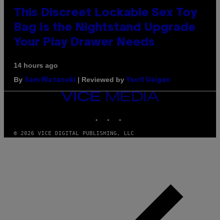
This Discreet Lockable Sex Toy
Bag Is the Nightstand Upgrade
Your Play Drawer Needs
14 hours ago
By
| Reviewed by
Sam Watanuki
Ysolt Usigan
VICE
MEDIA
INSTAGRAM
TIKTOK
YOUTUBE
© 2026 VICE DIGITAL PUBLISHING, LLC