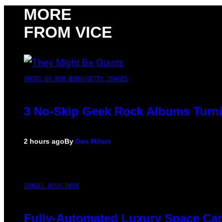
MORE
FROM VICE
PHOTO BY BOB BERG/GETTY IMAGES
3 No-Skip Geek Rock Albums Turni
2 hours ago
By
Dan Milam
IMAGE: NICK DOVE
Fully-Automated Luxury Space Ca