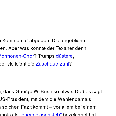
 Kommentar abgeben. Die angebliche
eßen. Aber was könnte der Texaner denn
Mormonen-Chor
? Trumps
düstere
,
r vielleicht die
Zuschauerzahl
?
n, dass George W. Bush so etwas Derbes sagt.
er US-Präsident, mit dem die Wähler damals
m solchen Fazit kommt – vor allem bei einem
ampfs als
“energielosen Jeb”
bezeichnet hat.