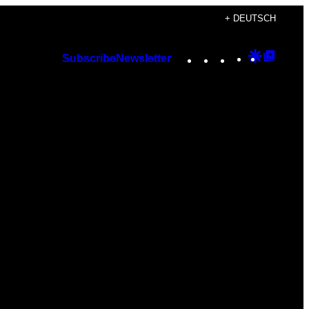
+ DEUTSCH
Instagram
TikTok
YouTube
Google
Googl
Subscribe
Newsletter
Discover
Top
Posts