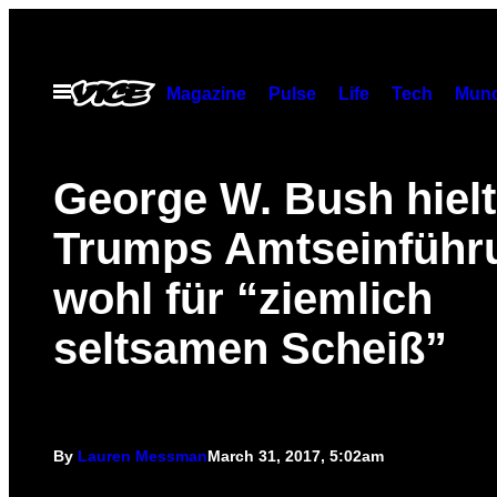
Skip
to
content
Open
Magazine
Pulse
Life
Tech
Munc
Menu
George W. Bush hielt
Trumps Amtseinführ
wohl für “ziemlich
seltsamen Scheiß”
By
Lauren Messman
March 31, 2017, 5:02am