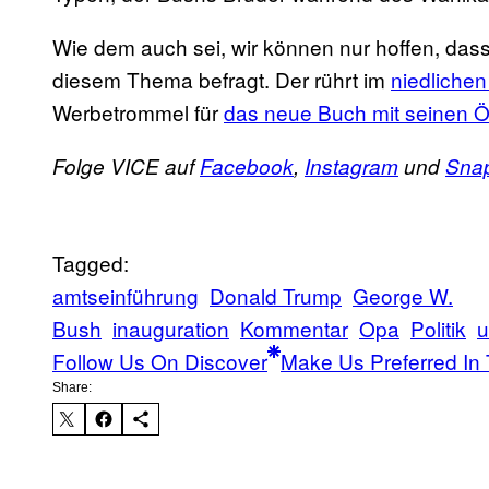
Wie dem auch sei, wir können nur hoffen, das
diesem Thema befragt. Der rührt im
niedlichen
Werbetrommel für
das neue Buch mit seinen 
Folge VICE auf
Facebook
,
Instagram
und
Sna
Tagged:
amtseinführung
Donald Trump
George W.
Bush
inauguration
Kommentar
Opa
Politik
u
Follow Us On Discover
Make Us Preferred In 
Share: