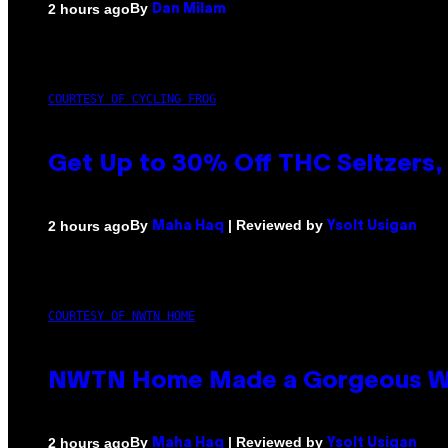
By
2 hours ago
Dan Milam
COURTESY OF CYCLING FROG
Get Up to 30% Off THC Seltzers, 
By
| Reviewed by
2 hours ago
Maha Haq
Ysolt Usigan
COURTESY OF NWTN HOME
NWTN Home Made a Gorgeous Weed 
By
| Reviewed by
2 hours ago
Maha Haq
Ysolt Usigan