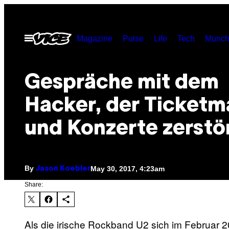
Skip
to
Open
Magazine
Pulse
Life
Tech
Munch
content
Menu
Gespräche mit dem
Hacker, der Ticketm
und Konzerte zerstör
By
May 30, 2017, 4:23am
Jason Koebler
Share:
Als die irische Rockband U2 sich im Februar 