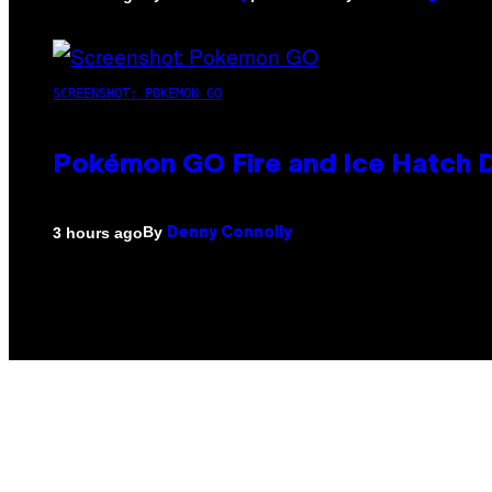
SCREENSHOT: POKEMON GO
Pokémon GO Fire and Ice Hatch D
By
3 hours ago
Denny Connolly