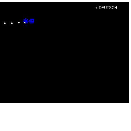
+ DEUTSCH
Instagram
TikTok
YouTube
Google
Google
Discover
Top
Posts