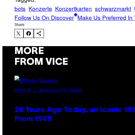
bots
Konzerte
Konzertkarten
schwarzmarkt
Follow Us On Discover
Make Us Preferred In 
Share:
MORE
FROM VICE
PHOTO BY L. BUSACCA/GETTY IMAGES
28 Years Ago Today, an Iconic 19
From 1978