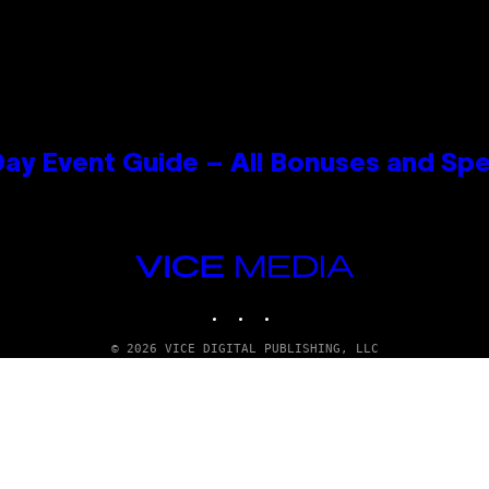
ay Event Guide – All Bonuses and Spe
VICE
MEDIA
INSTAGRAM
TIKTOK
YOUTUBE
© 2026 VICE DIGITAL PUBLISHING, LLC