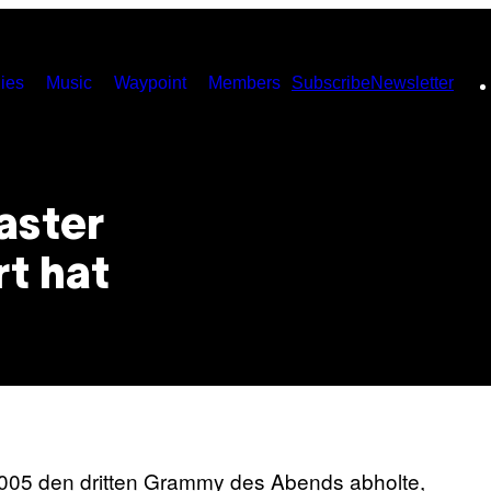
ies
Music
Waypoint
Members
Subscribe
Newsletter
aster
t hat
2005 den dritten Grammy des Abends abholte,