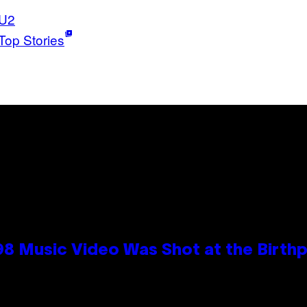
U2
Top Stories
98 Music Video Was Shot at the Birthp