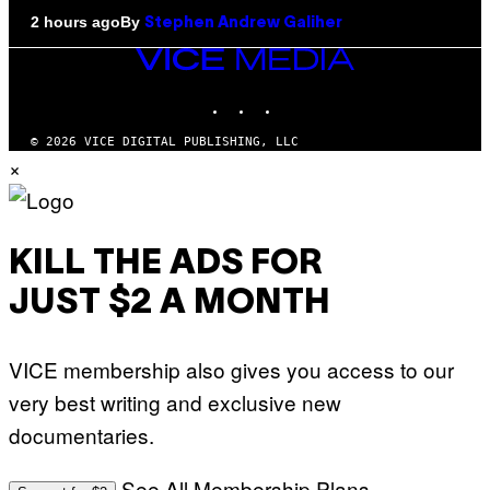
By
2 hours ago
Stephen Andrew Galiher
VICE
MEDIA
INSTAGRAM
TIKTOK
YOUTUBE
© 2026 VICE DIGITAL PUBLISHING, LLC
×
KILL THE ADS FOR
JUST $2 A MONTH
VICE membership also gives you access to our
very best writing and exclusive new
documentaries.
See All Membership Plans