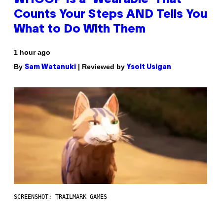
WHOOP Is a ‘Wearable’ That
Counts Your Steps AND Tells You
What to Do With Them
1 hour ago
By
| Reviewed by
Sam Watanuki
Ysolt Usigan
SCREENSHOT: TRAILMARK GAMES