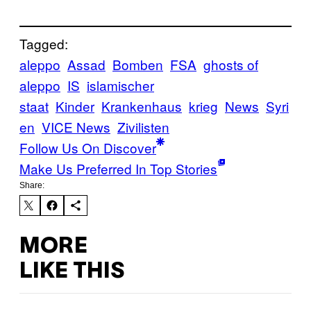
Tagged:
aleppo
Assad
Bomben
FSA
ghosts of
aleppo
IS
islamischer
staat
Kinder
Krankenhaus
krieg
News
Syri
en
VICE News
Zivilisten
Follow Us On Discover
Make Us Preferred In Top Stories
Share:
MORE
LIKE THIS