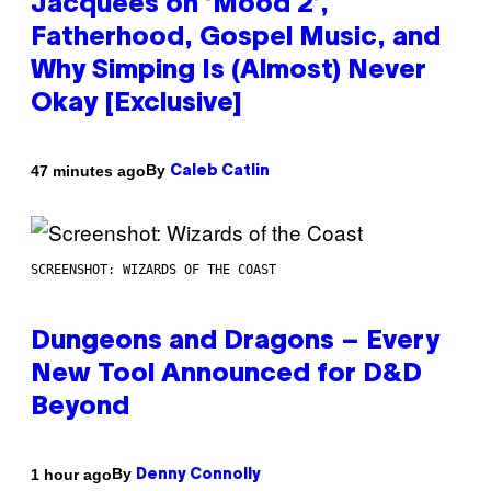
Jacquees on ‘Mood 2’,
Fatherhood, Gospel Music, and
Why Simping Is (Almost) Never
Okay [Exclusive]
By
47 minutes ago
Caleb Catlin
SCREENSHOT: WIZARDS OF THE COAST
Dungeons and Dragons – Every
New Tool Announced for D&D
Beyond
By
1 hour ago
Denny Connolly