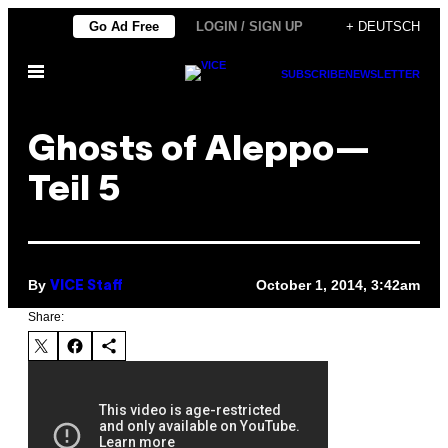
Skip
Go Ad Free
LOGIN / SIGN UP
+ DEUTSCH
to
Open
content
SUBSCRIBE
NEWSLETTER
Menu
Ghosts of Aleppo—
Teil 5
By
October 1, 2014, 3:42am
VICE Staff
Share: