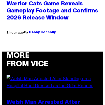
Warrior Cats Game Reveals
Gameplay Footage and Confirms
2026 Release Window
By
1 hour ago
Denny Connolly
MORE
FROM VICE
Welsh Man Arrested After