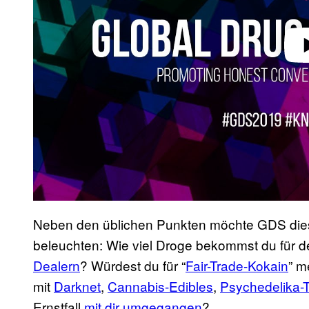
Neben den üblichen Punkten möchte GDS dies
beleuchten: Wie viel Droge bekommst du für 
Dealern
? Würdest du für “
Fair-Trade-Kokain
” m
mit
Darknet
,
Cannabis-Edibles
,
Psychedelika-
Ernstfall
mit dir umgegangen
?