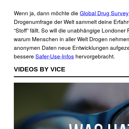
Wenn ja, dann möchte die
Global Drug Survey
Drogenumfrage der Welt sammelt deine Erfahr
“Stoff” fällt. So will die unabhängige London
warum Menschen in aller Welt Drogen nehme
anonymen Daten neue Entwicklungen aufgezei
bessere
Safer-Use-Infos
hervorgebracht.
VIDEOS BY VICE
P
l
a
y
v
i
d
e
o