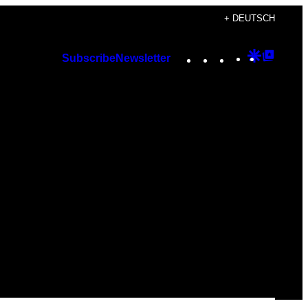
+ DEUTSCH
Instagram
TikTok
YouTube
Google
Googl
Subscribe
Newsletter
Discover
Top
Posts