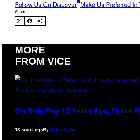
Follow Us On Discover
Make Us Preferred In 
Share:
MORE
FROM VICE
(PHOTO BY GARY GERSHOFF/WIREIMAGE)
On This Day 13 Years Ago, Drake R
13 hours ago
By
Caleb Catlin