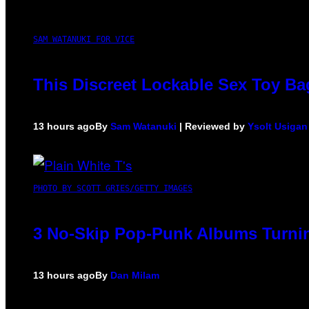
SAM WATANUKI FOR VICE
This Discreet Lockable Sex Toy Ba
13 hours ago
By
Sam Watanuki
| Reviewed by
Ysolt Usigan
PHOTO BY SCOTT GRIES/GETTY IMAGES
3 No-Skip Pop-Punk Albums Turnin
13 hours ago
By
Dan Milam