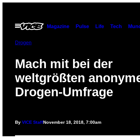
Skip
to
content
Open
Magazine
Pulse
Life
Tech
Munc
Menu
Drogen
Mach mit bei der
weltgrößten anonym
Drogen-Umfrage
By
VICE Staff
November 18, 2018, 7:00am