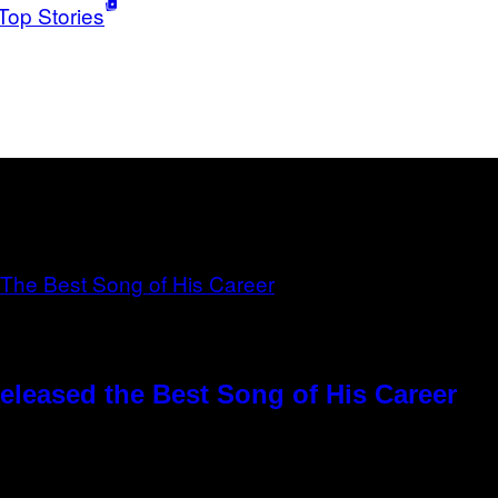
Top Stories
eleased the Best Song of His Career