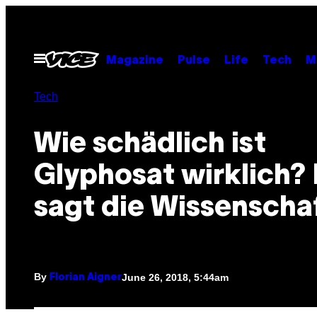
Skip
to
content
Open
Magazine
Pulse
Life
Tech
M
Menu
Tech
Wie schädlich ist
Glyphosat wirklich?
sagt die Wissenscha
By
June 26, 2018, 5:44am
Florian Aigner