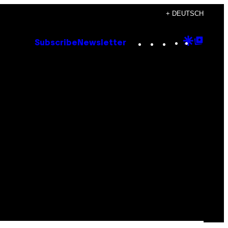
+ DEUTSCH
Instagram
TikTok
YouTube
Google
Goog
Subscribe
Newsletter
Discove
Top
Posts