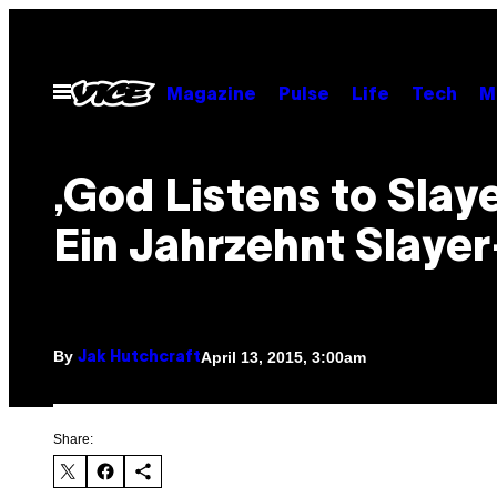
Skip
to
content
Open
Magazine
Pulse
Life
Tech
M
Menu
‚God Listens to Slay
Ein Jahrzehnt Slaye
By
April 13, 2015, 3:00am
Jak Hutchcraft
Share: