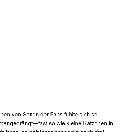
en von Seiten der Fans fühlte sich so
mmengedrängt—fast so wie kleine Kätzchen in
ch habe ich geistesgegenwärtig noch drei