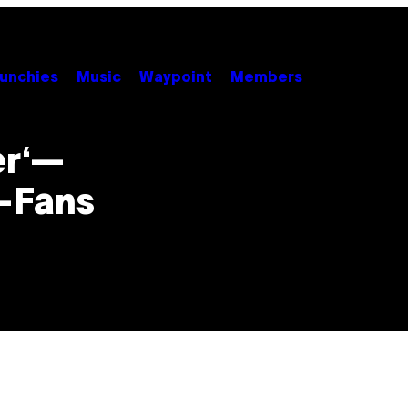
unchies
Music
Waypoint
Members
er‘—
r-Fans