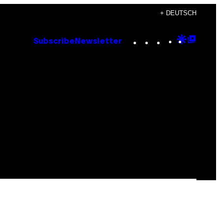
+ DEUTSCH
Instagram
TikTok
YouTube
Google
Goog
Subscribe
Newsletter
Discove
Top
Posts