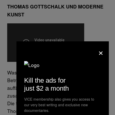
THOMAS GOTTSCHALK UND MODERNE
KUNST
×
Was einem beim aufeinanderfolgenden
Kill the ads for
Betrachten der verschiedenen Haribo-Spots
auffällt: Irgendwie hängen sie alle miteinander
just $2 a month
zusammen und erzählen eine Geschichte.
VICE membership also gives you access to
Die tragische Geschichte der Naschkatze
our very best writing and exclusive new
Thomas Gottschalk. Früher waren es ein
documentaries.