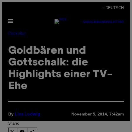
Skip
+ DEUTSCH
to
Open
content
SUBSCRIBE
NEWSLETTER
Menu
Popkultur
Goldbären und
Gottschalk: die
Highlights einer TV-
Ehe
By
November 5, 2014, 7:42am
Lisa Ludwig
Share: