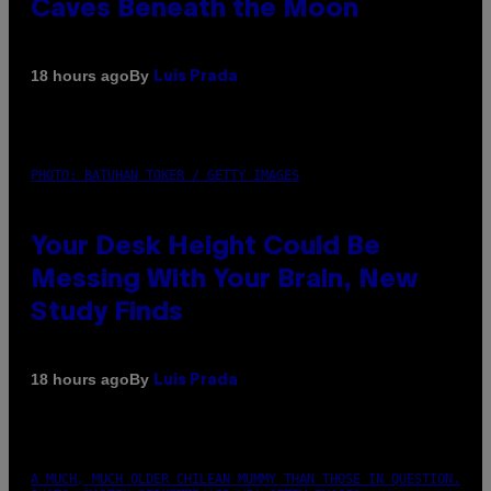
Caves Beneath the Moon
By
18 hours ago
Luis Prada
PHOTO: BATUHAN TOKER / GETTY IMAGES
Your Desk Height Could Be
Messing With Your Brain, New
Study Finds
By
18 hours ago
Luis Prada
A MUCH, MUCH OLDER CHILEAN MUMMY THAN THOSE IN QUESTION.