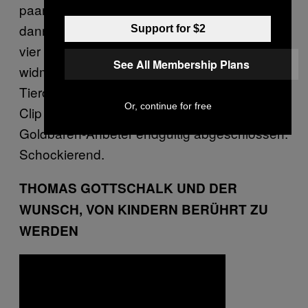
paar Gummibärchen vor dem Hauptgericht,
dann ging es auch außerhalb der eigenen
Support for $2
vier Wände nicht mehr ohne und schließlich
See All Membership Plans
widmete er sein ganzes Leben den Gelatine-
Tierchen und trat einer Sekte bei. In diesem
Or, continue for free
Clip ist die Transformation zum hirntoten
Goldbären-Anbeter endgültig abgeschlossen.
Schockierend.
THOMAS GOTTSCHALK UND DER
WUNSCH, VON KINDERN BERÜHRT ZU
WERDEN