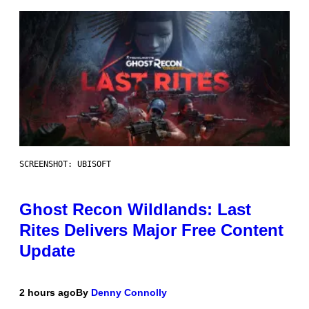
SCREENSHOT: UBISOFT
Ghost Recon Wildlands: Last
Rites Delivers Major Free Content
Update
2 hours ago
By
Denny Connolly