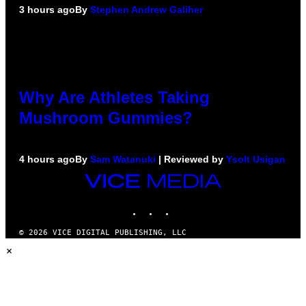
3 hours ago
By
Stephen Andrew Galiher
Why Are Athletes Taking
Mushroom Gummies?
4 hours ago
By
Sam Watanuki
| Reviewed by
Ysolt Usigan
VICE
MEDIA
INSTAGRAM
TIKTOK
YOUTUBE
© 2026 VICE DIGITAL PUBLISHING, LLC
×