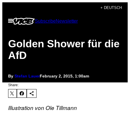
Skip
+ DEUTSCH
to
Open
Subscribe
Newsletter
content
Menu
Golden Shower für die
AfD
By
Stefan Lauer
February 2, 2015, 1:00am
Share:
Illustration von Ole Tillmann