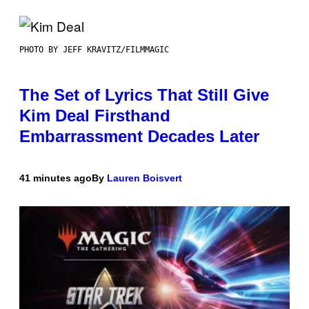
PHOTO BY JEFF KRAVITZ/FILMMAGIC
The Set of Lyrics That Still Give
Kim Deal Firsthand
Embarrassment Decades Later
41 minutes ago
By
Lauren Boisvert