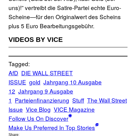
uns)!” vertreibt die Satire-Partei echte Euro-
Scheine—für den Originalwert des Scheins
plus 5 Euro Bearbeitungsgebühr.
VIDEOS BY VICE
Tagged:
AfD
DIE WALL STREET
ISSUE
gold
Jahrgang 10 Ausgabe
12
Jahrgang 9 Ausgabe
1
Parteienfinanzierung
Stuff
The Wall Street
Issue
Vice Blog
VICE Magazine
Follow Us On Discover
Make Us Preferred In Top Stories
Share: