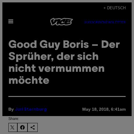
Skip
+ DEUTSCH
to
Open
content
SUBSCRIBE
NEWSLETTER
Menu
Good Guy Boris – Der
Sprüher, der sich
nicht vermummen
möchte
By
May 18, 2018, 6:41am
Juri Sternburg
Share: