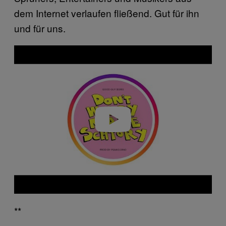
dem Internet verlaufen fließend. Gut für ihn
und für uns.
P
l
a
y
v
i
d
e
o
**