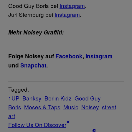
Good Guy Boris bei
Instagram
.
Juri Sternburg bei
Instagram
.
Mehr Noisey Graffiti:
Folge Noisey auf
Facebook
,
Instagram
und
Snapchat
.
Tagged:
1UP
Banksy
Berlin Kidz
Good Guy
Boris
Moses & Taps
Music
Noisey
street
art
Follow Us On Discover