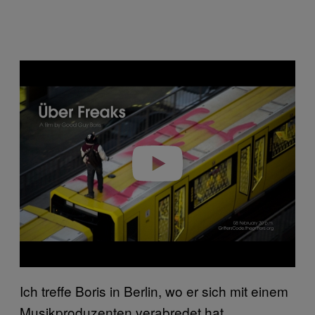
P
l
a
y
v
i
d
e
o
Ich treffe Boris in Berlin, wo er sich mit einem
Musikproduzenten verabredet hat.