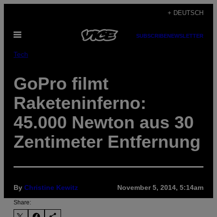
Skip
+ DEUTSCH
to
Open
content
SUBSCRIBE
NEWSLETTER
Menu
Tech
GoPro filmt
Raketeninferno:
45.000 Newton aus 30
Zentimeter Entfernung
By
Christine Kewitz
November 5, 2014, 5:14am
Share: