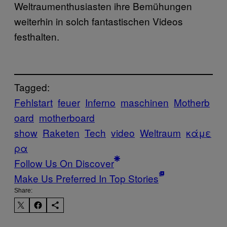
Weltraumenthusiasten ihre Bemühungen
weiterhin in solch fantastischen Videos
festhalten.
Tagged:
Fehlstart
feuer
Inferno
maschinen
Motherb
oard
motherboard
show
Raketen
Tech
video
Weltraum
κάμε
ρα
Follow Us On Discover
Make Us Preferred In Top Stories
Share: