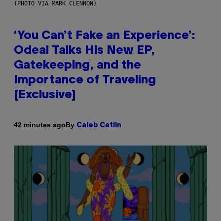
(PHOTO VIA MARK CLENNON)
‘You Can’t Fake an Experience’:
Odeal Talks His New EP,
Gatekeeping, and the
Importance of Traveling
[Exclusive]
By
42 minutes ago
Caleb Catlin