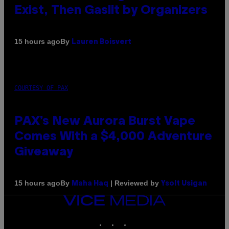
Exist, Then Gaslit by Organizers
By
15 hours ago
Lauren Boisvert
COURTESY OF PAX
PAX’s New Aurora Burst Vape
Comes With a $4,000 Adventure
Giveaway
By
| Reviewed by
15 hours ago
Maha Haq
Ysolt Usigan
VICE
MEDIA
INSTAGRAM
TIKTOK
YOUTUBE