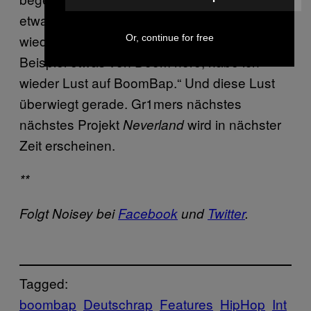
etwas von
Craig Xen
höre, habe ich kurz
wieder Lust auf Trap. Wenn ich aber zum
Or, continue for free
Beispiel etwas von Doom höre, habe ich
wieder Lust auf BoomBap.“ Und diese Lust
überwiegt gerade. Gr1mers nächstes
nächstes Projekt
wird in nächster
Neverland
Zeit erscheinen.
**
Folgt Noisey bei
Facebook
und
Twitter
.
Tagged:
boombap
Deutschrap
Features
HipHop
Int