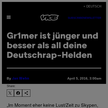
Skip
+ DEUTSCH
to
Open
content
SUBSCRIBE
NEWSLETTER
Menu
Gr1mer ist jünger und
besser als all deine
Deutschrap-Helden
By
April 5, 2016, 3:00am
Jan Wehn
Share:
„Im Moment eher keine Lust/Zeit zu Skypen,