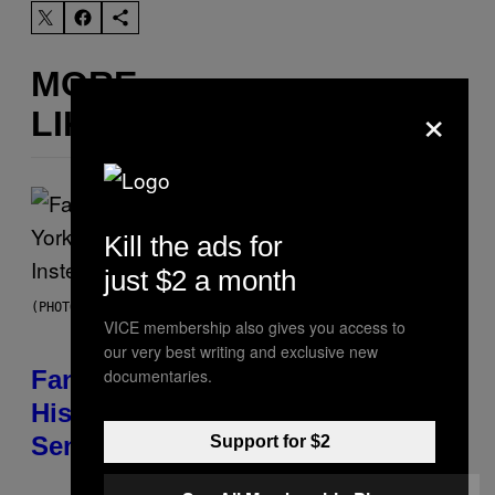
MORE
×
LIKE THIS
Kill the ads for
just $2 a month
(PHOTO BY JASON KEMPIN/GETTY IMAGES)
VICE membership also gives you access to
our very best writing and exclusive new
documentaries.
Fans Are Claiming Usher Skipped
His New York Performance and
Sent in a Lookalike Instead
Support for $2