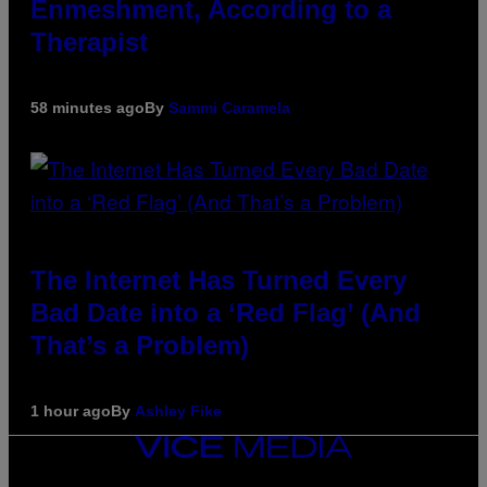
Enmeshment, According to a
Therapist
58 minutes ago
By
Sammi Caramela
The Internet Has Turned Every
Bad Date into a ‘Red Flag’ (And
That’s a Problem)
1 hour ago
By
Ashley Fike
VICE
MEDIA
INSTAGRAM
TIKTOK
YOUTUBE