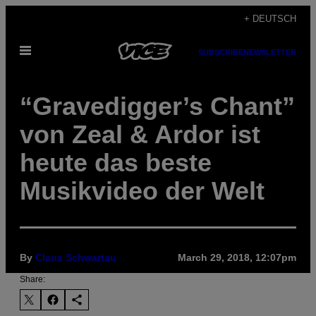
Skip
+ DEUTSCH
to
Open
content
SUBSCRIBE
NEWSLETTER
Menu
“Gravedigger’s Chant”
von Zeal & Ardor ist
heute das beste
Musikvideo der Welt
By
Claus Schwartau
March 29, 2018, 12:07pm
Share: