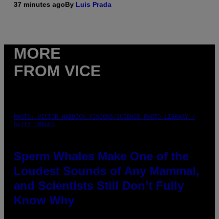
37 minutes ago
By
Luis Prada
MORE
FROM VICE
PHOTO: VICTOR HABBICK VISIONS/SCIENCE PHOTO LIBRARY /
GETTY IMAGES
Sperm Whales Make One of the
Loudest Sounds of Any Mammal,
and Scientists Still Don’t Fully
Know Why