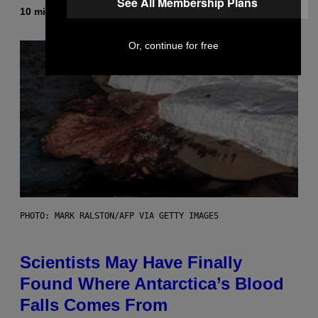
See All Membership Plans
10 minutes ago
By
Caleb Catlin
Or, continue for free
PHOTO: MARK RALSTON/AFP VIA GETTY IMAGES
Scientists May Have Finally
Found Where Antarctica’s Blood
Falls Comes From