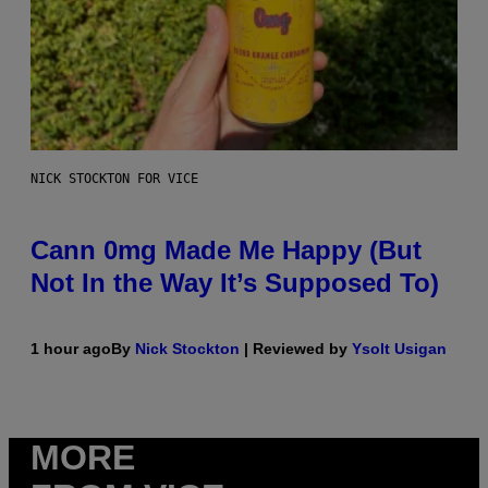
NICK STOCKTON FOR VICE
Cann 0mg Made Me Happy (But
Not In the Way It’s Supposed To)
1 hour ago
By
Nick Stockton
| Reviewed by
Ysolt Usigan
MORE