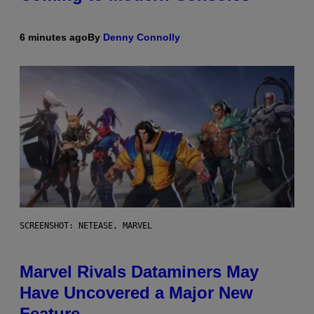
6 minutes ago
By
Denny Connolly
SCREENSHOT: NETEASE, MARVEL
Marvel Rivals Dataminers May
Have Uncovered a Major New
Feature