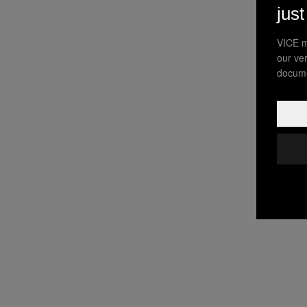
jus
VICE m
our ve
docume