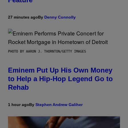
27 minutes ago
By
Denny Connolly
PHOTO BY AARON J. THORNTON/GETTY IMAGES
Eminem Put Up His Own Money
to Help a Hip-Hop Legend Go to
Rehab
1 hour ago
By
Stephen Andrew Galiher