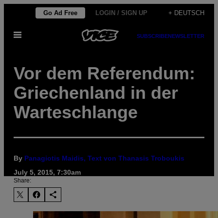
Skip
Go Ad Free
LOGIN / SIGN UP
+ DEUTSCH
to
Open
content
SUBSCRIBE
NEWSLETTER
Menu
Vor dem Referendum:
Griechenland in der
Warteschlange
By
Panagiotis Maidis, Text von Thanasis Troboukis
July 5, 2015, 7:30am
Share: