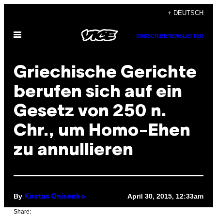
Skip
+ DEUTSCH
to
Open
content
SUBSCRIBE
NEWSLETTER
Menu
Griechische Gerichte
berufen sich auf ein
Gesetz von 250 n.
Chr., um Homo-Ehen
zu annullieren
By
April 30, 2015, 12:33am
Kostas Onisenko
Share: