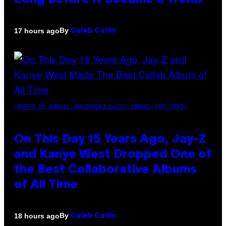
Long Before It Became a Trend
By
17 hours ago
Caleb Catlin
(PHOTO BY DANIEL BOCZARSKI/GETTY IMAGES FOR VEVO)
On This Day 15 Years Ago, Jay-Z
and Kanye West Dropped One of
the Best Collaborative Albums
of All Time
By
18 hours ago
Caleb Catlin