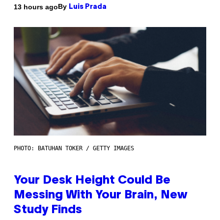
By
13 hours ago
Luis Prada
PHOTO: BATUHAN TOKER / GETTY IMAGES
Your Desk Height Could Be
Messing With Your Brain, New
Study Finds