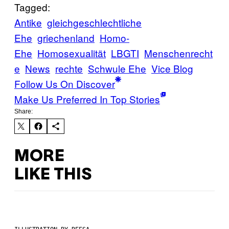
Tagged:
Antike
gleichgeschlechtliche
Ehe
griechenland
Homo-
Ehe
Homosexualität
LBGTI
Menschenrecht
e
News
rechte
Schwule Ehe
Vice Blog
Follow Us On Discover
Make Us Preferred In Top Stories
Share:
MORE
LIKE THIS