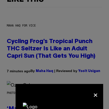
MAHA HAQ FOR VICE
Cycling Frog’s Tropical Punch
THC Seltzer Is Like an Adult
Capri Sun (That Gets You High)
By
| Reviewed by
7 minutes ago
Maha Haq
Ysolt Usigan
×
PHOTO BY NICK LAHAM/GETTY IMAGES