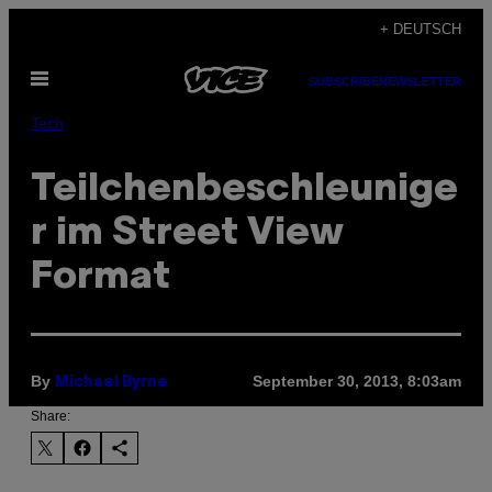
Skip
+ DEUTSCH
to
Open
content
SUBSCRIBE
NEWSLETTER
Menu
Tech
Teilchenbeschleunige
r im Street View
Format
By
September 30, 2013, 8:03am
Michael Byrne
Share: