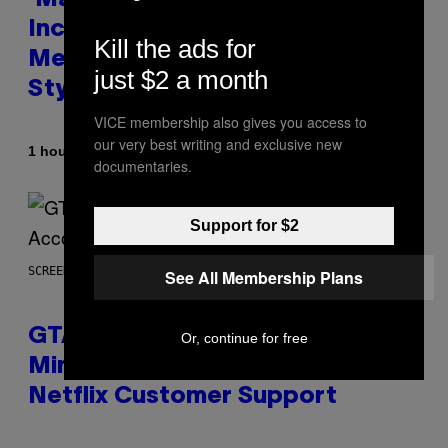
‘Madden NFL 27’ Soundtrack
Includes Ozzy Osbourne,
Kill the ads for
Metallica, the White Stripes, and
just $2 a month
Styx
VICE membership also gives you access to
our very best writing and exclusive new
By
1 hour ago
Dan Milam
documentaries.
Support for $2
SCREENSHOT: ROCKSTAR GAMES, NETFLIX
See All Membership Plans
GTA 6 Extended Look is 20
Or, continue for free
Minutes Long According to
Netflix Customer Support