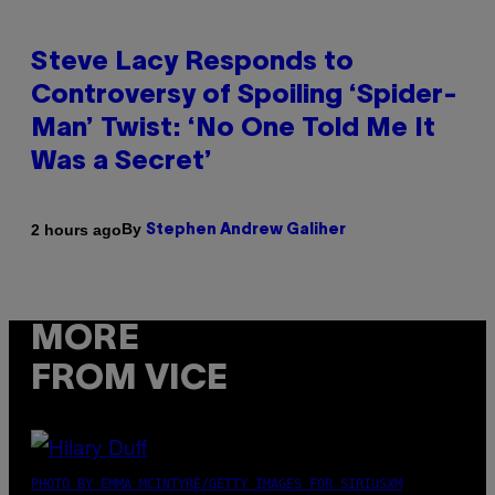
Steve Lacy Responds to
Controversy of Spoiling ‘Spider-
Man’ Twist: ‘No One Told Me It
Was a Secret’
By
2 hours ago
Stephen Andrew Galiher
MORE
FROM VICE
PHOTO BY EMMA MCINTYRE/GETTY IMAGES FOR SIRIUSXM