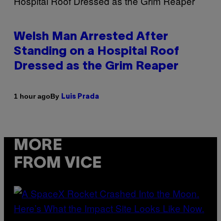
Welsh Man Arrested After
Standing on a Hospital Roof
Dressed as the Grim Reaper
By
1 hour ago
Luis Prada
MORE
FROM VICE