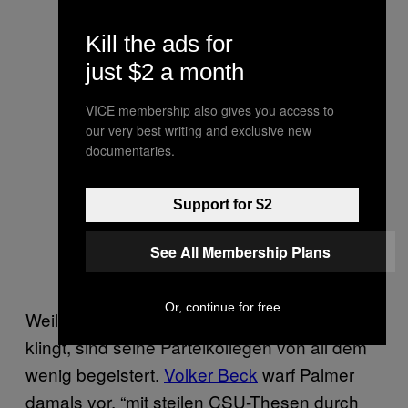
Kill the ads for
just $2 a month
VICE membership also gives you access to
our very best writing and exclusive new
documentaries.
Support for $2
See All Membership Plans
Or, continue for free
Weil das alles irgendwie mehr braun als grün
klingt, sind seine Parteikollegen von all dem
wenig begeistert.
Volker Beck
warf Palmer
damals vor, “mit steilen CSU-Thesen durch