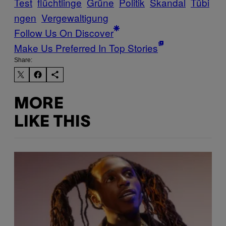
Test
flüchtlinge
Grüne
Politik
Skandal
Tübi
ngen
Vergewaltigung
Follow Us On Discover
Make Us Preferred In Top Stories
Share:
MORE
LIKE THIS