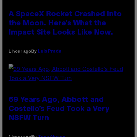
A SpaceX Rocket Crashed Into
the Moon. Here’s What the
Impact Site Looks Like Now.
By
1 hour ago
Luis Prada
69 Years Ago, Abbott and
Costello’s Feud Took a Very
NSFW Turn
By
1 hour ago