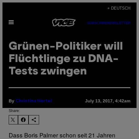
Skip
+ DEUTSCH
to
Open
content
SUBSCRIBE
NEWSLETTER
Menu
Grünen-Politiker will
Flüchtlinge zu DNA-
Tests zwingen
By
July 13, 2017, 4:42am
Christina Hertel
Share:
Dass Boris Palmer schon seit 21 Jahren