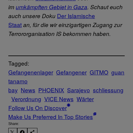
im
umkämpften Gebiet in Gaza
. Schaut euch
Der Islamische
auch unsere Doku
Staat
an, für die wir einzigartigen Zugang zur
Terrororganisation IS bekommen haben.
Tagged:
Gefangenenlager
Gefangener
GITMO
guan
tanamo
bay
News
PHOENIX
Sarajevo
schliessung
Verordnung
VICE News
Wärter
Follow Us On Discover
Make Us Preferred In Top Stories
Share: