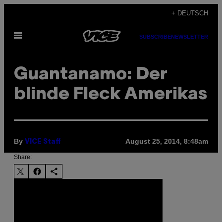
Skip
+ DEUTSCH
to
Open
content
SUBSCRIBE
NEWSLETTER
Menu
Guantanamo: Der
blinde Fleck Amerikas
By
August 25, 2014, 8:48am
VICE Staff
Share: