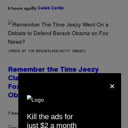
By
6 hours ago
Caleb Catlin
(PHOTO BY TIM MOSENFELDER/GETTY IMAGES)
Remember the Time Jeezy
Clapped Back at Bill O’Reilly and
×
Fox News in Defense of Barack
Obama?
By
7 hours ago
Caleb Catlin
Kill the ads for
just $2 a month