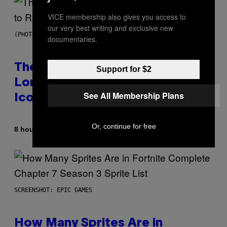
VICE membership also gives you access to
our very best writing and exclusive new
(PHOTO BY PEDRO BECERRA/GETTY IMAGES FOR LIVE NATION)
documentaries.
The Weeknd Says He’s No
Support for $2
Longer Going To Retire His
See All Membership Plans
Iconic Moniker
Or, continue for free
By
8 hours ago
Caleb Catlin
SCREENSHOT: EPIC GAMES
How Many Sprites Are in