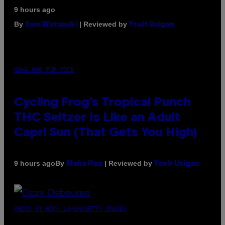
9 hours ago
By
| Reviewed by
Sam Watanuki
Ysolt Usigan
MAHA HAQ FOR VICE
Cycling Frog’s Tropical Punch
THC Seltzer Is Like an Adult
Capri Sun (That Gets You High)
By
| Reviewed by
9 hours ago
Maha Haq
Ysolt Usigan
PHOTO BY NICK LAHAM/GETTY IMAGES