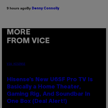
By
9 hours ago
Denny Connolly
MORE
FROM VICE
VIA HISENSE
Hisense’s New U6SF Pro TV Is
Basically a Home Theater,
Gaming Rig, And Soundbar In
One Box (Deal Alert!)