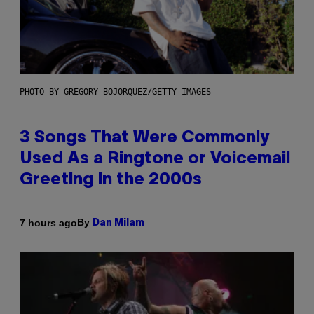
PHOTO BY GREGORY BOJORQUEZ/GETTY IMAGES
3 Songs That Were Commonly
Used As a Ringtone or Voicemail
Greeting in the 2000s
By
7 hours ago
Dan Milam