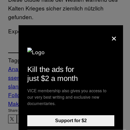
Kalten Krieges sicher ziemlich nützlich
gefunden.
Exportieren wir Brot statt Waffen.
×
Tagged:
Analyse
Demokratie
Denken
einkommen
E
Kill the ads for
ssen
Food
Munchies
Politik
revolution
Rus
just $2 a month
sland
Studie
Umbruch
vergleich
Wohlstand
VICE membership also gives you access to
Follow Us On Discover
our very best writing and exclusive new
Make Us Preferred In Top Stories
documentaries.
Share:
Support for $2