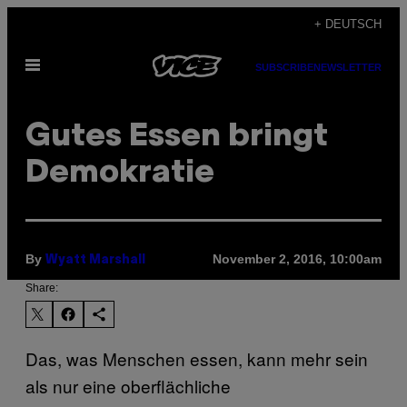
Skip
+ DEUTSCH
to
Open
content
SUBSCRIBE
NEWSLETTER
Menu
Gutes Essen bringt
Demokratie
By
November 2, 2016, 10:00am
Wyatt Marshall
Share:
Das, was Menschen essen, kann mehr sein
als nur eine oberflächliche