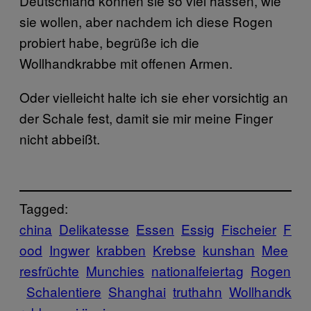
Deutschland können sie so viel hassen, wie
sie wollen, aber nachdem ich diese Rogen
probiert habe, begrüße ich die
Wollhandkrabbe mit offenen Armen.
Oder vielleicht halte ich sie eher vorsichtig an
der Schale fest, damit sie mir meine Finger
nicht abbeißt.
Tagged:
china
Delikatesse
Essen
Essig
Fischeier
F
ood
Ingwer
krabben
Krebse
kunshan
Mee
resfrüchte
Munchies
nationalfeiertag
Rogen
Schalentiere
Shanghai
truthahn
Wollhandk