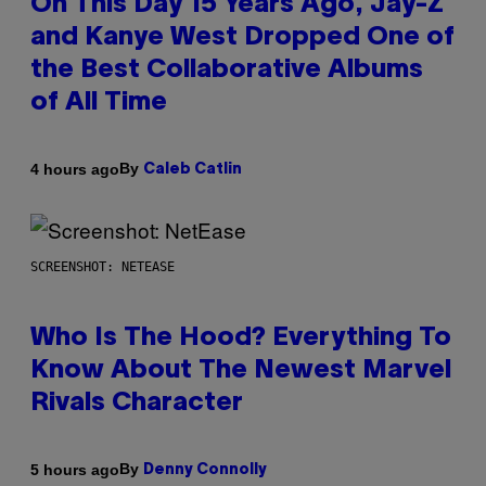
On This Day 15 Years Ago, Jay-Z
and Kanye West Dropped One of
the Best Collaborative Albums
of All Time
By
4 hours ago
Caleb Catlin
SCREENSHOT: NETEASE
Who Is The Hood? Everything To
Know About The Newest Marvel
Rivals Character
By
5 hours ago
Denny Connolly