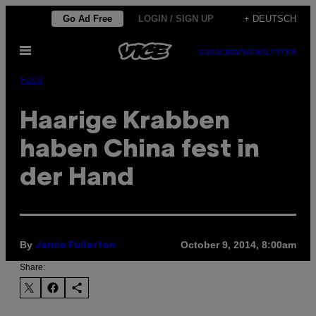
Skip
Go Ad Free
LOGIN / SIGN UP
+ DEUTSCH
to
Open
content
SUBSCRIBE
NEWSLETTER
Menu
Food
Haarige Krabben
haben China fest in
der Hand
By
October 9, 2014, 8:00am
Jamie Fullerton
Share: