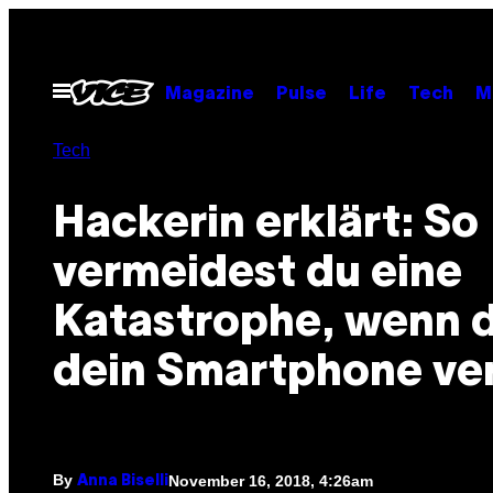
Skip
to
content
Open
Magazine
Pulse
Life
Tech
M
Menu
Tech
Hackerin erklärt: So
vermeidest du eine
Katastrophe, wenn 
dein Smartphone ver
By
November 16, 2018, 4:26am
Anna Biselli