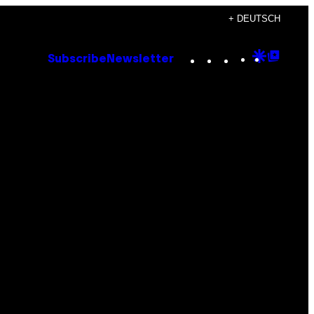
+ DEUTSCH
Instagram
TikTok
YouTube
Google
Goog
Subscribe
Newsletter
Discove
Top
Posts