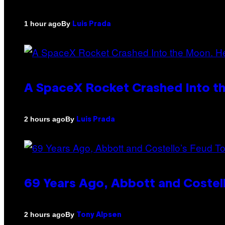
By
1 hour ago
Luis Prada
A SpaceX Rocket Crashed Into th
By
2 hours ago
Luis Prada
69 Years Ago, Abbott and Costel
By
2 hours ago
Tony Alpsen