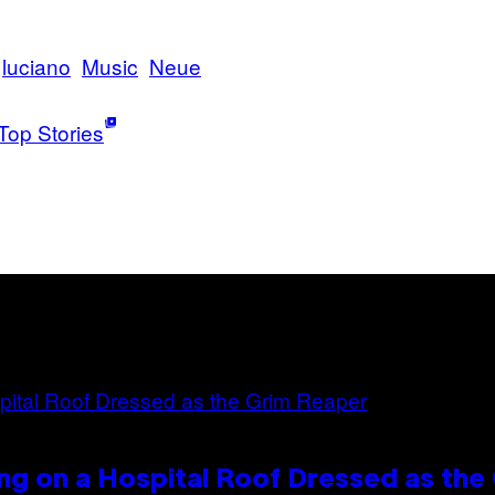
luciano
Music
Neue
Top Stories
ng on a Hospital Roof Dressed as the