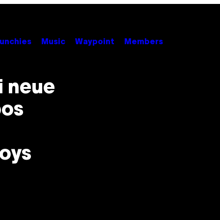
unchies
Music
Waypoint
Members
i neue
bos
Boys