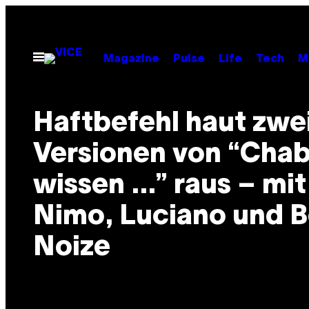
Skip
to
content
Open
Magazine
Pulse
Life
Tech
M
Menu
Haftbefehl haut zwe
Versionen von “Cha
wissen …” raus – mit
Nimo, Luciano und 
Noize