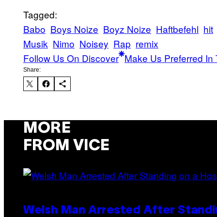
Tagged:
Babo
Boys Noize
Boyz Noize
Haftbefehl
hit
Musik
Nimo
Noisey
Rap
remix
Follow Us On Discover
Make Us Preferred In 
Share:
MORE
FROM VICE
Welsh Man Arrested After Standi