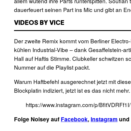
allem wütend ihre Parts runterspitten. Soufian 
dauerfeuert seinen Part ins Mic und gibt an En
VIDEOS BY VICE
Der zweite Remix kommt vom Berliner Electro-
kühlen Industrial-Vibe – dank Gesaffelstein-a
Hall auf Haftis Stimme. Clubkeller schwitzen s
Nummer auf die Playlist packt.
Warum Haftbefehl ausgerechnet jetzt mit di
Blockplatin indiziert, jetzt ist es das nicht mehr.
https://www.instagram.com/p/BfitVDRFf1
Folge Noisey auf
Facebook
,
Instagram
und