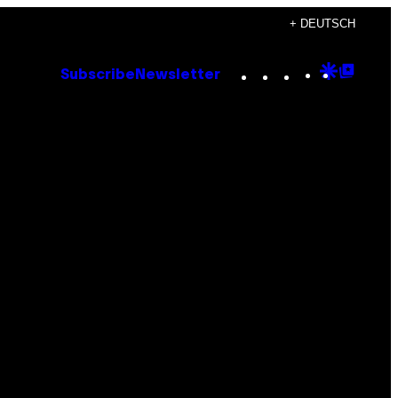
+ DEUTSCH
Instagram
TikTok
YouTube
Google
Goog
Subscribe
Newsletter
Discove
Top
Posts