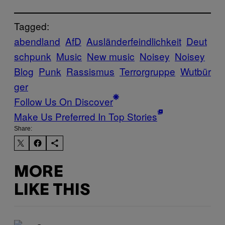
Tagged:
abendland
AfD
Ausländerfeindlichkeit
Deut
schpunk
Music
New music
Noisey
Noisey
Blog
Punk
Rassismus
Terrorgruppe
Wutbür
ger
Follow Us On Discover
Make Us Preferred In Top Stories
Share:
MORE
LIKE THIS