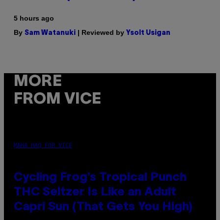
5 hours ago
By
| Reviewed by
Sam Watanuki
Ysolt Usigan
MORE
FROM VICE
MAHA HAQ FOR VICE
Cycling Frog’s Tropical Punch
THC Seltzer Is Like an Adult
Capri Sun (That Gets You High)