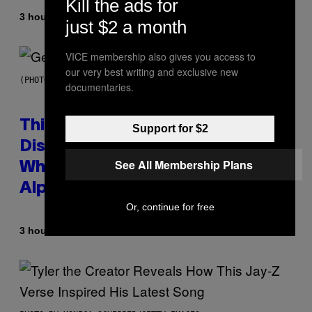
Kill the ads for
By
3 hours ago
Lauren Boisvert
just $2 a month
VICE membership also gives you access to
our very best writing and exclusive new
(PHOTO BY TAYLOR HILL/GETTY IMAGES)
documentaries.
This Researcher Accidentally
Support for $2
Discovered the New ‘Millennial
See All Membership Plans
Whoop’ of Pop Music: The Gen
Alpha Melody
Or, continue for free
By
3 hours ago
Lauren Boisvert