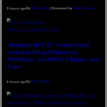
By
| Reviewed by
5 hours ago
Maha Haq
Ysolt Usigan
PHOTO BY NICK LAHAM/GETTY IMAGES
‘Madden NFL 27’ Soundtrack
Includes Ozzy Osbourne,
Metallica, the White Stripes, and
Styx
By
6 hours ago
Dan Milam