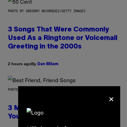
PHOTO BY GREGORY BOJORQUEZ/GETTY IMAGES
3 Songs That Were Commonly
Used As a Ringtone or Voicemail
Greeting in the 2000s
By
2 hours ago
Dan Milam
PHOTO BY KEVIN WINTER/GETTY IMAGES FOR RADIO DISNEY
×
3 Millennial Anthems That Make
You Think of Your Best Friend