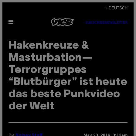
Skip
+ DEUTSCH
to
Open
content
SUBSCRIBE
NEWSLETTER
Menu
Hakenkreuze &
Masturbation—
Terrorgruppes
“Blutbürger” ist heute
das beste Punkvideo
der Welt
By
May 23, 2016, 3:12am
Noisey Staff