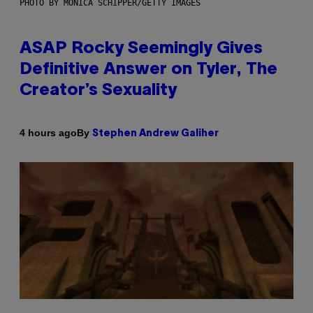
PHOTO BY MONICA SCHIPPER/GETTY IMAGES
ASAP Rocky Seemingly Gives
Definitive Answer on Tyler, The
Creator’s Sexuality
By
4 hours ago
Stephen Andrew Galiher